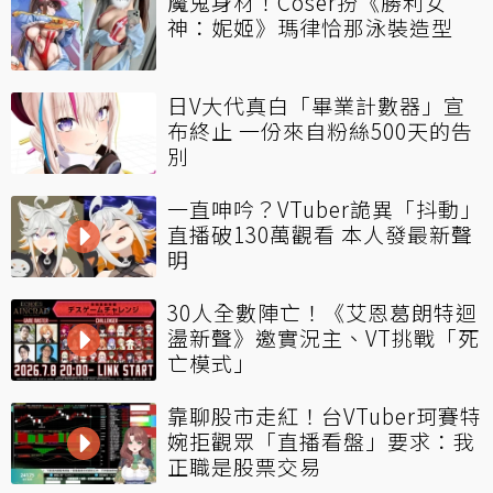
魔鬼身材！Coser扮《勝利女
神：妮姬》瑪律恰那泳裝造型
日V大代真白「畢業計數器」宣
布終止 一份來自粉絲500天的告
別
一直呻吟？VTuber詭異「抖動」
直播破130萬觀看 本人發最新聲
明
30人全數陣亡！《艾恩葛朗特迴
盪新聲》邀實況主、VT挑戰「死
亡模式」
靠聊股市走紅！台VTuber珂賽特
婉拒觀眾「直播看盤」要求：我
正職是股票交易