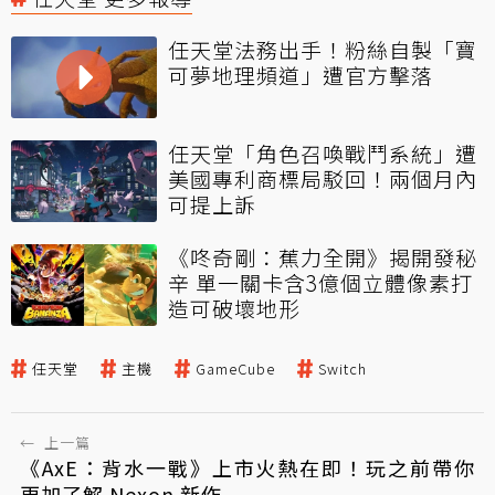
任天堂法務出手！粉絲自製「寶
可夢地理頻道」遭官方擊落
任天堂「角色召喚戰鬥系統」遭
美國專利商標局駁回！兩個月內
可提上訴
《咚奇剛：蕉力全開》揭開發秘
辛 單一關卡含3億個立體像素打
造可破壞地形
任天堂
主機
GameCube
Switch
←
上一篇
《AxE：背水一戰》上市火熱在即！玩之前帶你
更加了解 Nexon 新作