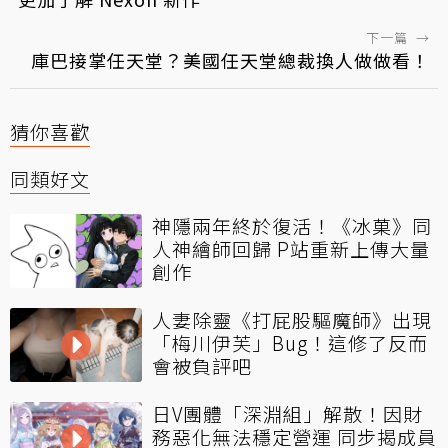
下一篇
→
庫巴接掌任天堂？美國任天堂總裁換人做做看！
猜你喜歡
同類好文
神隱兩年終於復活！《冰菓》同
人神繪師回歸 P站重新上傳大量
創作
人妻除靈《打屁股驅魔師》出現
「梅川伊芙」Bug！這修了反而
會被負評吧
日V團體「深淵組」解散！因財
務惡化無法穩定營運 同步揭成員