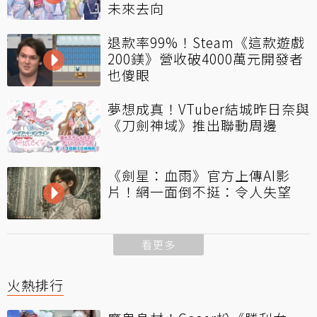
未來去向
退款率99%！Steam《這款遊戲
200鎂》營收破4000萬元開發者
也傻眼
夢想成真！VTuber結城昨日奈與
《刀劍神域》推出聯動周邊
《劍星：血雨》官方上傳AI影
片！網一面倒不挺：令人失望
看更多
火熱排行