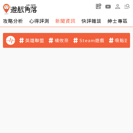
攻略分析
心得評測
新聞資訊
快評雜談
紳士專區
英雄聯盟
橘攸奈
Steam遊戲
吸點迷