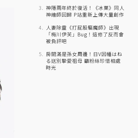
神隱兩年終於復活！《冰菓》同人
神繪師回歸 P站重新上傳大量創作
人妻除靈《打屁股驅魔師》出現
「梅川伊芙」Bug！這修了反而會
被負評吧
房間滿是孫女周邊！日V因幡はね
る送別摯愛祖母 籲粉絲珍惜相處
時光