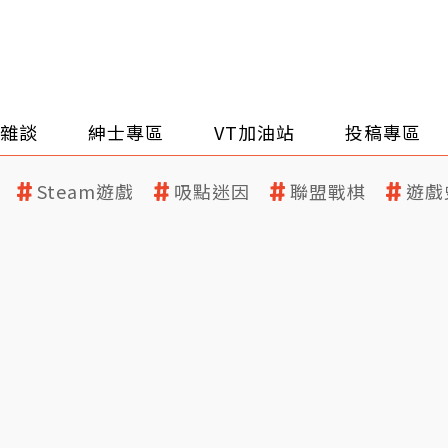
雜談
紳士專區
VT加油站
投稿專區
Steam遊戲
吸點迷因
聯盟戰棋
遊戲