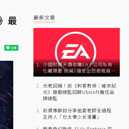
》最
最新文章
沙國財團天價收購EA！公司私有
化藏隱憂 削減7億支出恐掀裁員風
暴？
元老回鍋！前《刺客教條：維京紀
元》遊戲總監回歸Ubisoft擔任品
牌總監
前偶像節目分享追愛老師全過程
主持人「也太像少女漫畫」
節奏奇幻新作《Lily Fantasia 莉