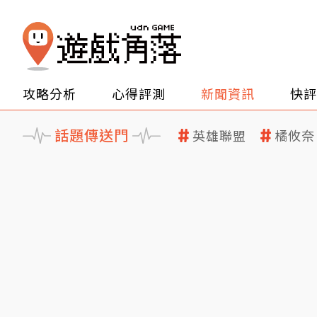
攻略分析
心得評測
新聞資訊
快評
話題傳送門
英雄聯盟
橘攸奈