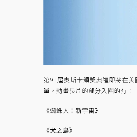
第91屆奧斯卡頒獎典禮即將在美
單，
動畫
長片的部分入圍的有：
《
蜘蛛人
：新宇宙》
《犬之島》