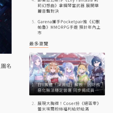
莉幻想曲》拿鋼琴當武器 展開華
麗音聲對決
Garena攜手Pocketpair推《幻獸
帕魯》MMORPG手遊 預計年內上
市
最多瀏覽
入圍名
日V團體「深淵組」解散！因財務
惡化無法穩定營運 同步揭成員未
來去向
展現大胸襟！Coser扮《絕區零》
蕾米埃爾粉絲福利給好給滿