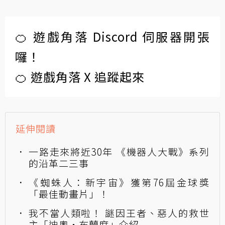
🍊 遊戲角落 Discord 伺服器開張
囉！
🍊 遊戲角落 X 追蹤起來
延伸閱讀
一路走來將近30年 《機器人大戰》系列
的沿革二三事
《蜘蛛人：新宇宙》獲第76屆金球獎
「最佳動畫片」！
我不當人類啦！ 謎因王者、惡人的救世
主「迪奧‧布蘭度」介紹