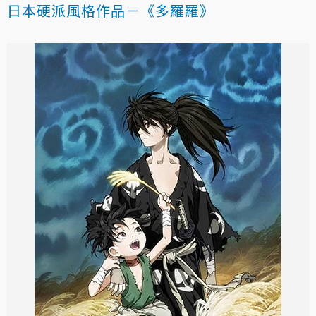
日本硬派風格作品－《多羅羅》