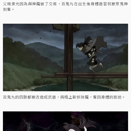
父親景光因為與神魔做了交易，百鬼丸在出生後身體器官就被眾鬼神
剝奪。
百鬼丸的四肢都被改造成武器，病榻上斬妖除魔，奪回身體的旅途。