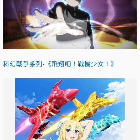
科幻戰爭系列-《飛翔吧！戰機少女！》