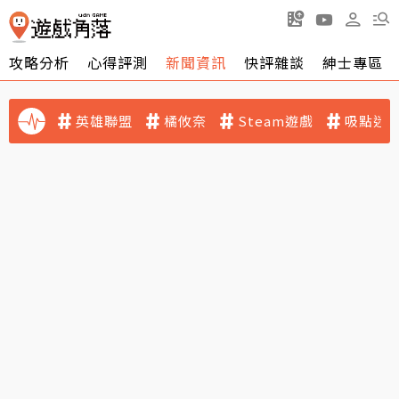
攻略分析
心得評測
新聞資訊
快評雜談
紳士專區
英雄聯盟
橘攸奈
Steam遊戲
吸點迷