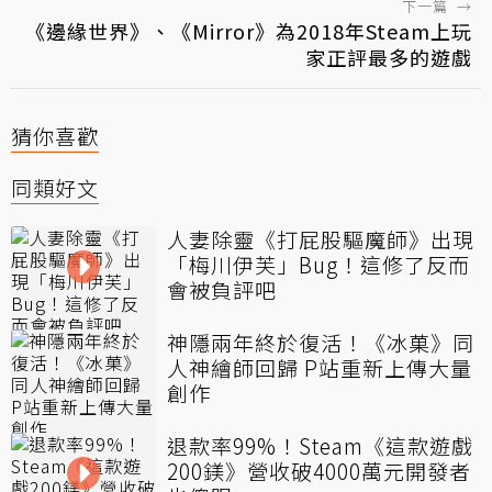
下一篇
→
《邊緣世界》、《Mirror》為2018年Steam上玩
家正評最多的遊戲
猜你喜歡
同類好文
人妻除靈《打屁股驅魔師》出現
「梅川伊芙」Bug！這修了反而
會被負評吧
神隱兩年終於復活！《冰菓》同
人神繪師回歸 P站重新上傳大量
創作
退款率99%！Steam《這款遊戲
200鎂》營收破4000萬元開發者