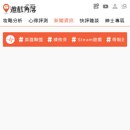
攻略分析
心得評測
新聞資訊
快評雜談
紳士專區
英雄聯盟
橘攸奈
Steam遊戲
吸點迷