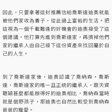
因此，只要拿著這封推薦信給喬斯達迪奧就能
被他們家收為養子，從此過上富裕的生活。把
這視為一個千載難逢的好機會的迪奧接受了這
個建議，他打算先進到喬斯達家，再擠掉他們
家的繼承人由自己接下這份資產來找回屬於自
己的人生。
到了喬斯達家後，迪奧認識了喬納森・喬斯
達，喬斯達家的唯一且正統的繼承人，跟天資
聰穎甚麼都能辦得好的迪奧相比，喬納森當時
就是個野孩子，那迪奧也自然比較受到喬納森
爸爸的寵愛。