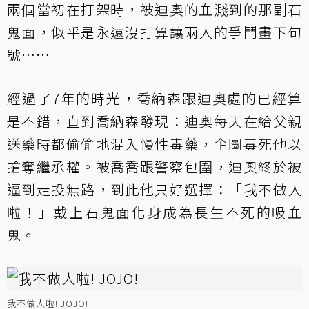
兩個當初在打架時，被迪奧的血濺到的那副石
鬼面，似乎是永遠沒打算讓兩人的爭鬥畫下句
號……
經過了7年的時光，喬納森跟迪奧處的已經算
是不錯，直到喬納森發現：迪奧每天在給父親
送藥時都偷偷地混入慢性毒藥，企圖毒死他以
搶奪繼承權。被喬喬跟警察包圍，迪奧終於被
逼到走投無路，到此他只好選擇：「我不做人
啦！」戴上石鬼面化身成為長生不死的吸血
鬼。
我不做人啦! JOJO!