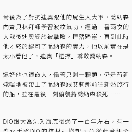
爾後為了對抗迪奧跟他的屍生人大軍，喬納森
向齊貝林拜師學習波紋氣功，經過三番兩次的
大戰後迪奧終於被擊敗，摔落懸崖、直到此時
他才終於認可了喬納森的實力，他以前實在是
太小看他了，迪奧「選擇」尊敬喬納森。
還好他也很命大，儘管只剩一顆頭，仍是苟延
殘喘地被帶上了喬納森跟艾莉娜前往新婚旅行
的船，並在最後一刻偷襲將喬納森殺死……
DIO跟大喬沉入海底後過了一百年左右，有一
群水手將DIO的棺材打撈起，並從此音訊全