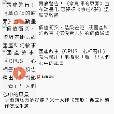
胃痛警告！《章魚嗶的原罪》宣
布動畫化 惡夢版《哆啦A夢》溫
腥又致鬱
價值衝突、階級差距...談國產科
幻敘事《沉沒意志》的價值辯證
國產敘事《OPUS：心相吾山》
預告釋出！用攝影「看」出人們
心中的風景
人類
動畫
動漫資訊
←
上一篇
手遊到底有多好賺？又一大作《異形：孤立》續
作變成手遊！