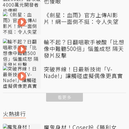
也傻眼
《劍星：血雨》官方上傳AI影
片！網一面倒不挺：令人失望
輸不起？日翻唱歌手被酸「比想
像中難聽500倍」惱羞成怒 隔天
發片反擊
突破界線！日最新技術「V-
Nade!」讓觸碰虛擬偶像更真實
看更多
火熱排行
魔鬼身材！Coser扮《勝利女