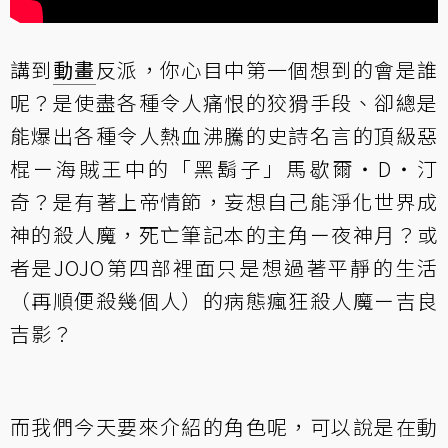
講到
動畫
反派，你心目中第一個想到的會是誰
呢？是使盡各種令人痛恨的狡猾手段、卻總是
能爆出各種令人熱血沸騰的史詩名言的頂級惡
棍ー海賊王中的「黑鬍子」馬歇爾・D・汀
奇？是有著上帝情節，妄想自己能淨化世界成
神的殺人魔，死亡筆記本的主角ー夜神月？或
者是JOJO第四部裡面只是想過著平靜的生活
（再順便殺幾個人）的病態瘋狂殺人魔ー吉良
吉影？
而我們今天要來介紹的角色呢，可以說是在動