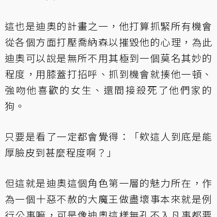
這也是迪奧的計畫之一，他打算抓緊所有機會
從各個方面打壓喬納森以摧毀他的心理，為此
迪奧可以說是無所不用其極到一個莫名其妙的
程度，用膝蓋打招呼、抓到機會就揍他一頓、
強吻他喜歡的女生、還間接殺死了他們家的
狗。
只要是看了一定都會覺得：「欸這人到底是能
厚臉皮到甚麼程度啊？」
但這就是迪奧這個角色第一層的魅力所在，作
為一個十惡不赦的大魔王做盡壞事本來就是例
行公事嘛，可是像迪奧這樣無孔不入凡事都要