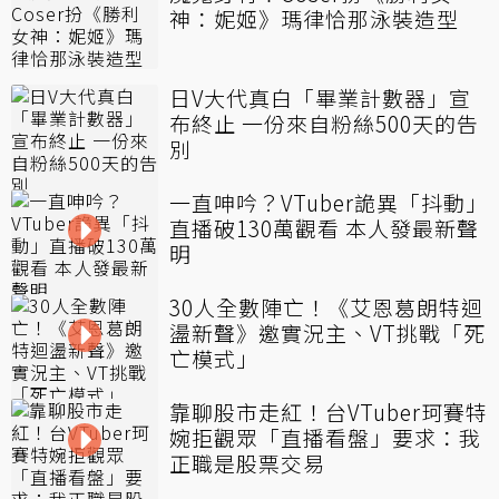
神：妮姬》瑪律恰那泳裝造型
日V大代真白「畢業計數器」宣
布終止 一份來自粉絲500天的告
別
一直呻吟？VTuber詭異「抖動」
直播破130萬觀看 本人發最新聲
明
30人全數陣亡！《艾恩葛朗特迴
盪新聲》邀實況主、VT挑戰「死
亡模式」
靠聊股市走紅！台VTuber珂賽特
婉拒觀眾「直播看盤」要求：我
正職是股票交易