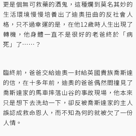
更是個無可救藥的酒鬼，這種爛到莫名其妙的
生活環境慢慢培養出了迪奧扭曲的反社會人
格，只不過幸運的是，在他12歲時人生出現了
轉機，他身體一直不是很好的老爸終於「病
死」了……？
臨終前，爸爸交給迪奧一封給英國貴族喬斯達
的信，在十多年前，迪奧的爸爸偶然間撞見了
喬斯達家的馬車摔落山谷的事故現場，他本來
只是想下去洗劫一下，卻反被喬斯達家的主人
誤認成救命恩人，而不知為何的就被欠了一份
人情。