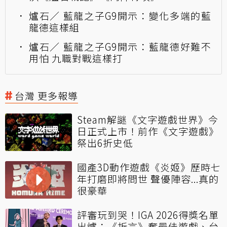
爐石／ 藍龍之子G9開示：變化多端的藍
龍德這樣組
爐石／ 藍龍之子G9開示：藍龍德好難不
用怕 九職對戰這樣打
台灣 更多報導
Steam解謎《文字遊戲世界》今
日正式上市！前作《文字遊戲》
祭出6折史低
國產3D動作遊戲《炎姬》歷時七
年打磨即將問世 聲優陣容...真的
很豪華
評審玩到哭！IGA 2026得獎名單
出爐：《折言》奪最佳遊戲、台