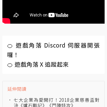
🍊 遊戲角落 Discord 伺服器開張
囉！
🍊 遊戲角落 X 追蹤起來
延伸閱讀
七大企業為愛開打！2018企業慈善盃對
決《爐石戰記》《鬥陣特攻》