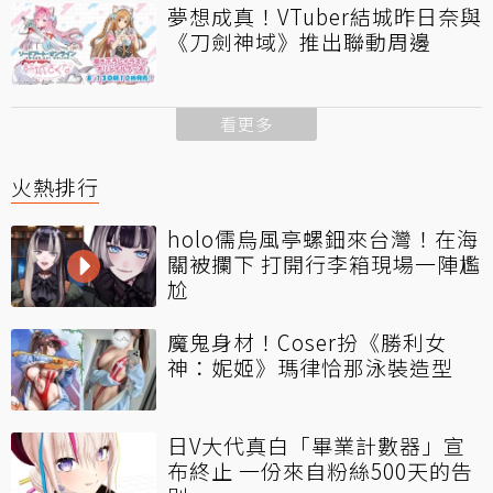
夢想成真！VTuber結城昨日奈與
《刀劍神域》推出聯動周邊
看更多
火熱排行
holo儒烏風亭螺鈿來台灣！在海
關被攔下 打開行李箱現場一陣尷
尬
魔鬼身材！Coser扮《勝利女
神：妮姬》瑪律恰那泳裝造型
日V大代真白「畢業計數器」宣
布終止 一份來自粉絲500天的告