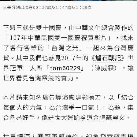
大哥分別出現在00：37處及1：47處及1：58處
下週三就是雙十國慶，由中華文化總會製作的
「107年中華民國雙十國慶祝賀影片」，找來
了各行各業的「
台灣
之光」一起來為台灣慶
賀。其中我們也赫見2017年的《
爐石戰記
》世
界冠軍－大哥「
tom60229
」（陳威霖），讓
世界看見台灣電競的實力。
本片請來知名廣告導演盧建彰操刀，以「結合
每個人的力氣，為台灣爭一口氣！」為題，集
合各界好手，像是世大運跆拳道金牌蘇麗文、
世界調酒大賽冠軍郭植伶、幻象飛官蔣青樺