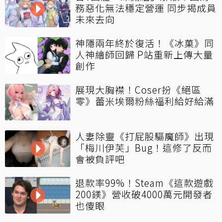
務惡化無法穩定營運 同步揭成員
未來去向
神隱兩年終於復活！《冰菓》同
人神繪師回歸 P站重新上傳大量
創作
展現大胸襟！Coser扮《絕區
零》蕾米埃爾粉絲福利給好給滿
人妻除靈《打屁股驅魔師》出現
「梅川伊芙」Bug！這修了反而
會被負評吧
退款率99%！Steam《這款遊戲
200鎂》營收破4000萬元開發者
也傻眼