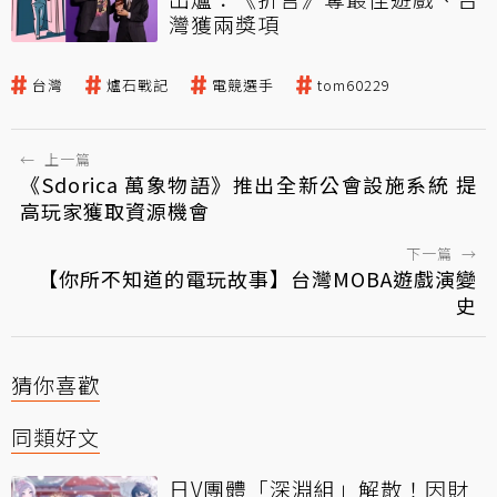
灣獲兩獎項
台灣
爐石戰記
電競選手
tom60229
←
上一篇
《Sdorica 萬象物語》推出全新公會設施系統 提
高玩家獲取資源機會
下一篇
→
【你所不知道的電玩故事】台灣MOBA遊戲演變
史
猜你喜歡
同類好文
日V團體「深淵組」解散！因財