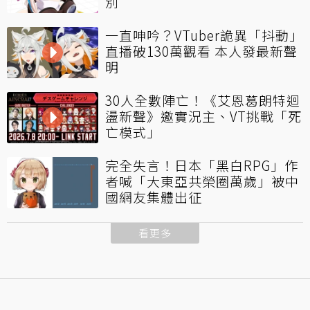
別
一直呻吟？VTuber詭異「抖動」
直播破130萬觀看 本人發最新聲
明
30人全數陣亡！《艾恩葛朗特迴
盪新聲》邀實況主、VT挑戰「死
亡模式」
完全失言！日本「黑白RPG」作
者喊「大東亞共榮圈萬歲」被中
國網友集體出征
看更多