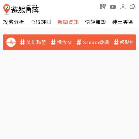
攻略分析
心得評測
新聞資訊
快評雜談
紳士專區
英雄聯盟
橘攸奈
Steam遊戲
吸點迷