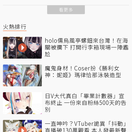
看更多
火熱排行
holo儒烏風亭螺鈿來台灣！在海
關被攔下 打開行李箱現場一陣尷
尬
魔鬼身材！Coser扮《勝利女
神：妮姬》瑪律恰那泳裝造型
日V大代真白「畢業計數器」宣
布終止 一份來自粉絲500天的告
別
一直呻吟？VTuber詭異「抖動」
直播破130萬觀看 本人發最新聲