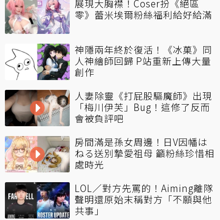
展現大胸襟！Coser扮《絕區
零》蕾米埃爾粉絲福利給好給滿
神隱兩年終於復活！《冰菓》同
人神繪師回歸 P站重新上傳大量
創作
人妻除靈《打屁股驅魔師》出現
「梅川伊芙」Bug！這修了反而
會被負評吧
房間滿是孫女周邊！日V因幡は
ねる送別摯愛祖母 籲粉絲珍惜相
處時光
LOL／對方先罵的！Aiming離隊
聲明還原始末稱對方「不願與他
共事」