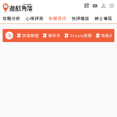
攻略分析
心得評測
新聞資訊
快評雜談
紳士專區
英雄聯盟
橘攸奈
Steam遊戲
吸點迷