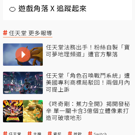
🍊 遊戲角落 X 追蹤起來
任天堂 更多報導
任天堂法務出手！粉絲自製「寶
可夢地理頻道」遭官方擊落
任天堂「角色召喚戰鬥系統」遭
美國專利商標局駁回！兩個月內
可提上訴
《咚奇剛：蕉力全開》揭開發秘
辛 單一關卡含3億個立體像素打
造可破壞地形
任天堂
主機
索尼
微軟
Switch