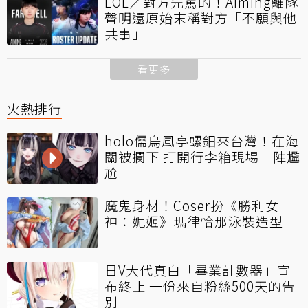
LOL／對方先罵的！Aiming離隊
聲明還原始末稱對方「不願與他
共事」
看更多
火熱排行
holo儒烏風亭螺鈿來台灣！在海
關被攔下 打開行李箱現場一陣尷
尬
魔鬼身材！Coser扮《勝利女
神：妮姬》瑪律恰那泳裝造型
日V大代真白「畢業計數器」宣
布終止 一份來自粉絲500天的告
別