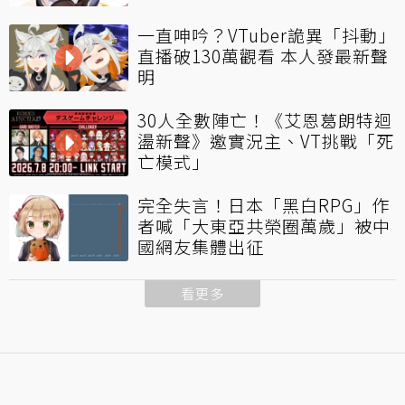
一直呻吟？VTuber詭異「抖動」
直播破130萬觀看 本人發最新聲
明
30人全數陣亡！《艾恩葛朗特迴
盪新聲》邀實況主、VT挑戰「死
亡模式」
完全失言！日本「黑白RPG」作
者喊「大東亞共榮圈萬歲」被中
國網友集體出征
看更多