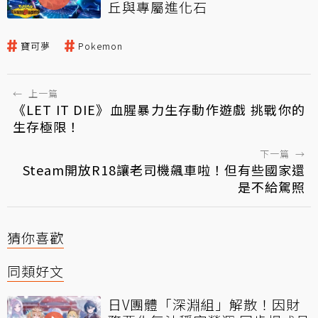
丘與專屬進化石
寶可夢
Pokemon
←
上一篇
《LET IT DIE》血腥暴力生存動作遊戲 挑戰你的
生存極限！
下一篇
→
Steam開放R18讓老司機飆車啦！但有些國家還
是不給駕照
猜你喜歡
同類好文
日V團體「深淵組」解散！因財