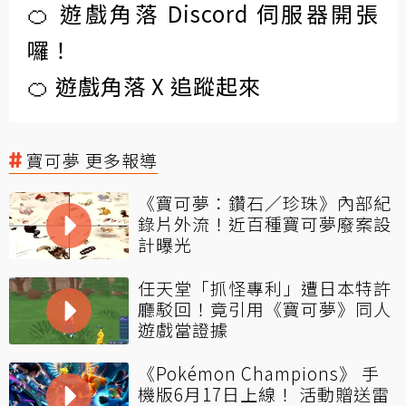
🍊 遊戲角落 Discord 伺服器開張
囉！
🍊 遊戲角落 X 追蹤起來
寶可夢 更多報導
《寶可夢：鑽石／珍珠》內部紀
錄片外流！近百種寶可夢廢案設
計曝光
任天堂「抓怪專利」遭日本特許
廳駁回！竟引用《寶可夢》同人
遊戲當證據
《Pokémon Champions》 手
機版6月17日上線！ 活動贈送雷