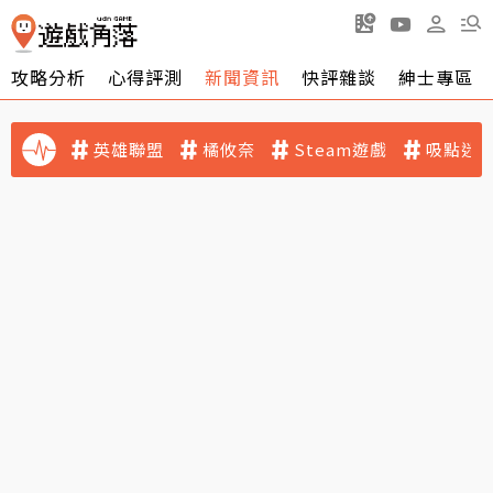
攻略分析
心得評測
新聞資訊
快評雜談
紳士專區
英雄聯盟
橘攸奈
Steam遊戲
吸點迷