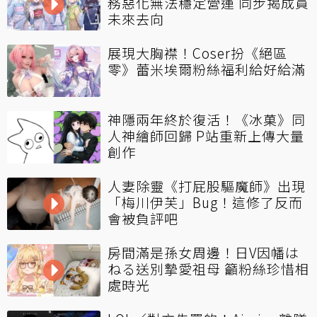
務惡化無法穩定營運 同步揭成員
未來去向
展現大胸襟！Coser扮《絕區
零》蕾米埃爾粉絲福利給好給滿
神隱兩年終於復活！《冰菓》同
人神繪師回歸 P站重新上傳大量
創作
人妻除靈《打屁股驅魔師》出現
「梅川伊芙」Bug！這修了反而
會被負評吧
房間滿是孫女周邊！日V因幡は
ねる送別摯愛祖母 籲粉絲珍惜相
處時光