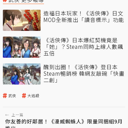
造福日本玩家！《活俠傳》日文
MOD全新推出「讀音標示」功能
《活俠傳》日本爆紅契機竟是
「她」？Steam同時上線人數飆
五倍
醜到出圈！《活俠傳》登日本
Steam暢銷榜 韓網友敲碗「快畫
二創」
武俠
大逃殺
←
上一篇
你友善的好鄰居！《漫威蜘蛛人》限量同捆組9月
推出