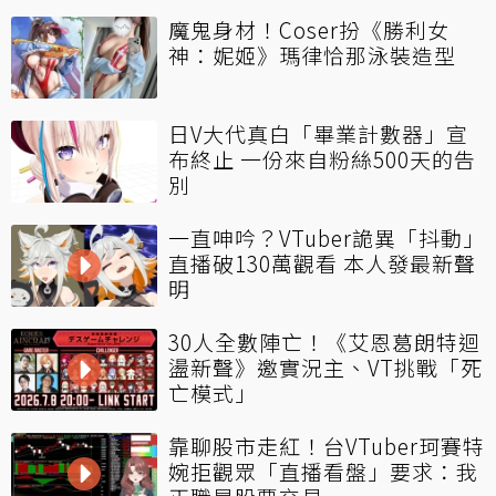
魔鬼身材！Coser扮《勝利女
神：妮姬》瑪律恰那泳裝造型
日V大代真白「畢業計數器」宣
布終止 一份來自粉絲500天的告
別
一直呻吟？VTuber詭異「抖動」
直播破130萬觀看 本人發最新聲
明
30人全數陣亡！《艾恩葛朗特迴
盪新聲》邀實況主、VT挑戰「死
亡模式」
靠聊股市走紅！台VTuber珂賽特
婉拒觀眾「直播看盤」要求：我