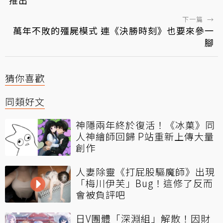
下一篇
→
萬年不敗的殭屍模式 連《決勝時刻》也要來參一
腳
猜你喜歡
同類好文
神隱兩年終於復活！《冰菓》同
人神繪師回歸 P站重新上傳大量
創作
人妻除靈《打屁股驅魔師》出現
「梅川伊芙」Bug！這修了反而
會被負評吧
日V團體「深淵組」解散！因財