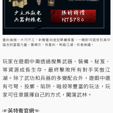
重劍無鋒，大巧不工，軒轅重劍造型華麗厚重，一眼即可感受到其中
蘊含的雷霆力量。著錦衣，背重劍，馬踏江湖，俠者無疆。
玩家在遊戲中需透過搜集武器、裝備、秘笈、
等資源成長生存，最終擊敗所有對手笑傲江
湖。除了武功和兵器的多變配合外，遊戲中還
有弓弩、投擲、陷阱、暗殺等豐富的玩法，玩
家可任意選擇自己的方式，闖蕩武林。
☞英特衛官網☜