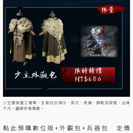
少主服裝重工奢華，全套包含頭巾、裘衣、長褲、錦靴和裘氅，出身
不凡，盡顯俠者風範。
點此預購
數位版+外觀包+兵器包 定價