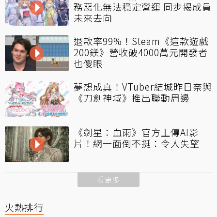
務惡化無法穩定營運 同步揭成員
未來去向
退款率99%！Steam《這款遊戲
200鎂》營收破4000萬元開發者
也傻眼
夢想成真！VTuber結城昨日奈與
《刀劍神域》推出聯動周邊
《劍星：血雨》官方上傳AI影
片！網一面倒不挺：令人失望
看更多
火熱排行