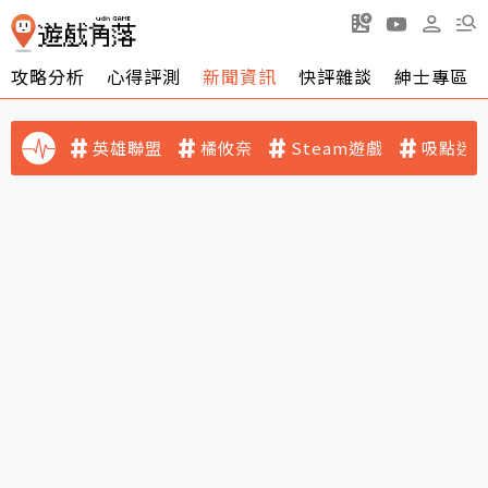
攻略分析
心得評測
新聞資訊
快評雜談
紳士專區
英雄聯盟
橘攸奈
Steam遊戲
吸點迷