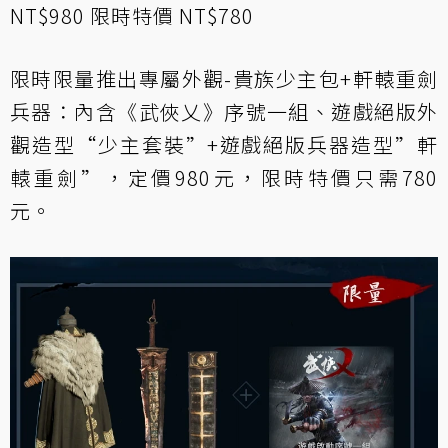
NT$980 限時特價 NT$780
限時限量推出專屬外觀-貴族少主包+軒轅重劍
兵器：內含《武俠乂》序號一組、遊戲絕版外
觀造型“少主套裝”+遊戲絕版兵器造型”軒
轅重劍”，定價980元，限時特價只需780
元。