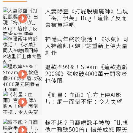
人妻除靈《打屁股驅魔師》出現
「梅川伊芙」Bug！這修了反而
會被負評吧
神隱兩年終於復活！《冰菓》同
人神繪師回歸 P站重新上傳大量
創作
退款率99%！Steam《這款遊戲
200鎂》營收破4000萬元開發者
也傻眼
《劍星：血雨》官方上傳AI影
片！網一面倒不挺：令人失望
輸不起？日翻唱歌手被酸「比想
像中難聽500倍」惱羞成怒 隔天