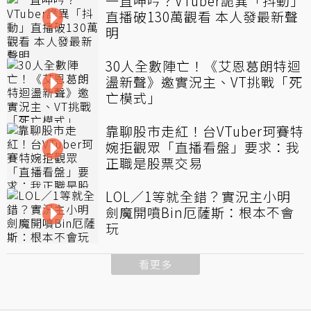
一直呻吟？VTuber詭異「抖動」
直播破130萬觀看 本人發最新聲
明
30人全數陣亡！《艾恩葛朗特迴
盪新聲》邀實況主、VT挑戰「死
亡模式」
靠聊股市走紅！台VTuber珂賽特
婉拒觀眾「直播看盤」要求：我
正職是股票交易
LOL／1等就全錯？實況主小明
劍魔開噴Bin厄薩斯：根本不會
玩
看更多