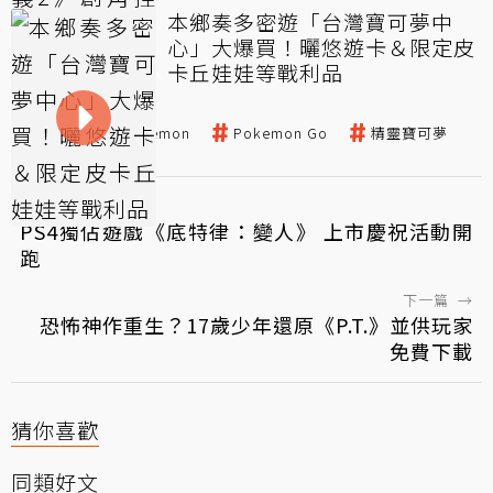
本鄉奏多密遊「台灣寶可夢中
心」大爆買！曬悠遊卡＆限定皮
卡丘娃娃等戰利品
皮卡丘
Pokemon
Pokemon Go
精靈寶可夢
←
上一篇
PS4獨佔遊戲《底特律：變人》 上市慶祝活動開
跑
下一篇
→
恐怖神作重生？17歲少年還原《P.T.》並供玩家
免費下載
猜你喜歡
同類好文