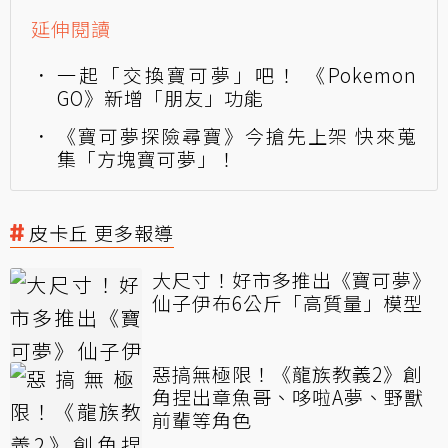
延伸閱讀
一起「交換寶可夢」吧！ 《Pokemon
GO》新增「朋友」功能
《寶可夢探險尋寶》今搶先上架 快來蒐
集「方塊寶可夢」！
皮卡丘 更多報導
大尺寸！好市多推出《寶可夢》
仙子伊布6公斤「高質量」模型
惡搞無極限！《龍族教義2》創
角捏出章魚哥、哆啦A夢、野獸
前輩等角色