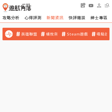
攻略分析
心得評測
新聞資訊
快評雜談
紳士專區
英雄聯盟
橘攸奈
Steam遊戲
吸點迷