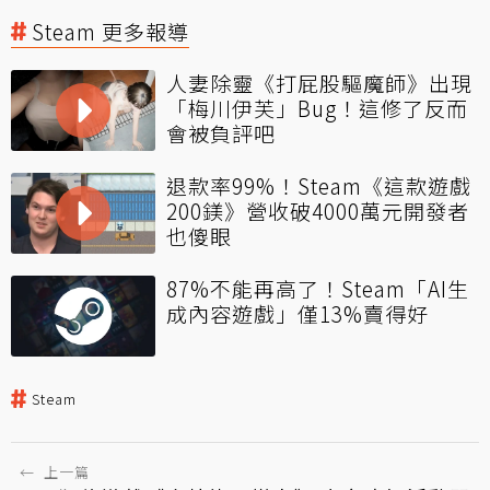
Steam 更多報導
人妻除靈《打屁股驅魔師》出現
「梅川伊芙」Bug！這修了反而
會被負評吧
退款率99%！Steam《這款遊戲
200鎂》營收破4000萬元開發者
也傻眼
87%不能再高了！Steam「AI生
成內容遊戲」僅13%賣得好
Steam
←
上一篇