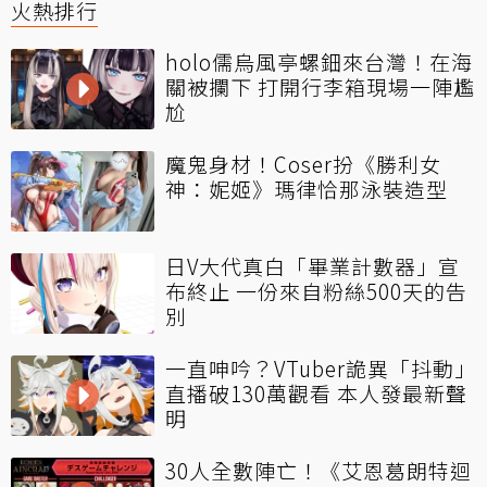
火熱排行
holo儒烏風亭螺鈿來台灣！在海
關被攔下 打開行李箱現場一陣尷
尬
魔鬼身材！Coser扮《勝利女
神：妮姬》瑪律恰那泳裝造型
日V大代真白「畢業計數器」宣
布終止 一份來自粉絲500天的告
別
一直呻吟？VTuber詭異「抖動」
直播破130萬觀看 本人發最新聲
明
30人全數陣亡！《艾恩葛朗特迴