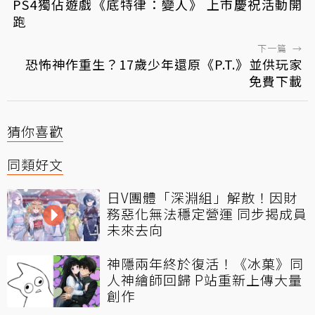
PS4獨佔遊戲《底特律：變人》 上市慶祝活動開
跑
下一篇
→
恐怖神作重生？17歲少年還原《P.T.》並供玩家
免費下載
猜你喜歡
同類好文
日V團體「深淵組」解散！因財
務惡化無法穩定營運 同步揭成員
未來去向
神隱兩年終於復活！《冰菓》同
人神繪師回歸 P站重新上傳大量
創作