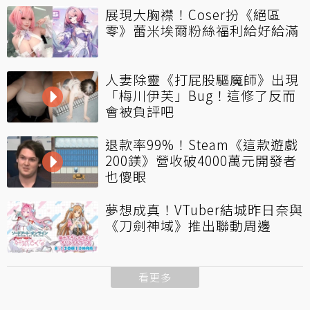
展現大胸襟！Coser扮《絕區
零》蕾米埃爾粉絲福利給好給滿
人妻除靈《打屁股驅魔師》出現
「梅川伊芙」Bug！這修了反而
會被負評吧
退款率99%！Steam《這款遊戲
200鎂》營收破4000萬元開發者
也傻眼
夢想成真！VTuber結城昨日奈與
《刀劍神域》推出聯動周邊
看更多