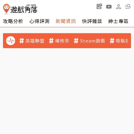
攻略分析
心得評測
新聞資訊
快評雜談
紳士專區
英雄聯盟
橘攸奈
Steam遊戲
吸點迷