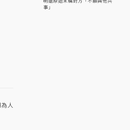
明還原始末稱對方「不願與他共
事」
期為人