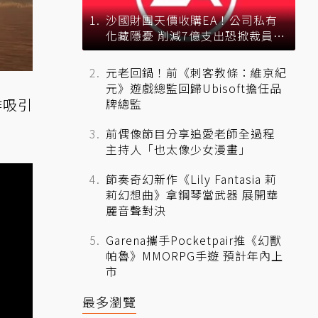
沙國財團天價收購EA！公司私有
化藏隱憂 削減7億支出恐掀裁員風
暴？
元老回鍋！前《刺客教條：維京紀
元》遊戲總監回歸Ubisoft擔任品
作吸引
牌總監
前偶像節目分享追愛老師全過程
主持人「也太像少女漫畫」
節奏奇幻新作《Lily Fantasia 莉
莉幻想曲》拿鋼琴當武器 展開華
麗音聲對決
Garena攜手Pocketpair推《幻獸
帕魯》MMORPG手遊 預計年內上
市
最多瀏覽