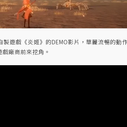
自製遊戲《炎姬》的DEMO影片，華麗流暢的動
遊戲廠商前來挖角。