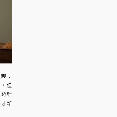
興趣；
戲，但
中發射
以才新