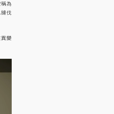
被稱為
也撻伐
在異變