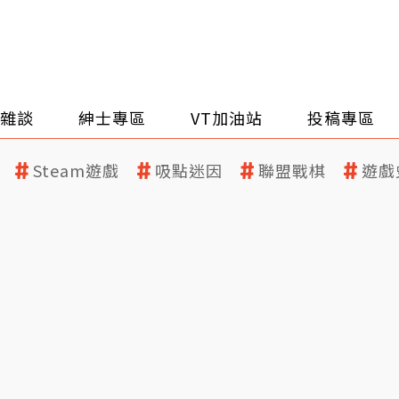
雜談
紳士專區
VT加油站
投稿專區
Steam遊戲
吸點迷因
聯盟戰棋
遊戲