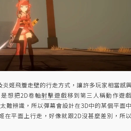
及炎姬飛簷走壁的行走方式，讓許多玩家相當感
是想把2D卷軸
射擊遊戲
移到第三人稱動作遊
D中太難辨識，所以彈幕會設計在3D中的某個平面
姬在平面上行走，好像就跟2D沒甚麼差別，所