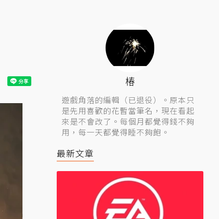
生
椿
遊戲角落的編輯（已退役）。原本只
是先用喜歡的花暫當筆名，現在看起
來是不會改了。每個月都覺得錢不夠
用，每一天都覺得睡不夠飽。
最新文章