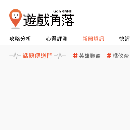
攻略分析
心得評測
新聞資訊
快評
話題傳送門
英雄聯盟
橘攸奈