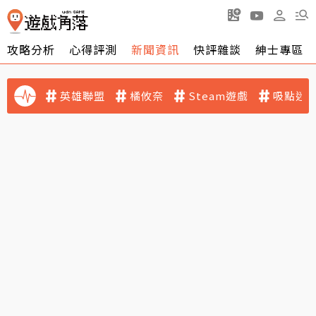
攻略分析
心得評測
新聞資訊
快評雜談
紳士專區
英雄聯盟
橘攸奈
Steam遊戲
吸點迷