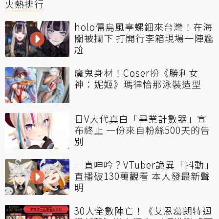
火熱排行
holo儒烏風亭螺鈿來台灣！在海
關被攔下 打開行李箱現場一陣尷
尬
魔鬼身材！Coser扮《勝利女
神：妮姬》瑪律恰那泳裝造型
日V大代真白「畢業計數器」宣
布終止 一份來自粉絲500天的告
別
一直呻吟？VTuber詭異「抖動」
直播破130萬觀看 本人發最新聲
明
30人全數陣亡！《艾恩葛朗特迴