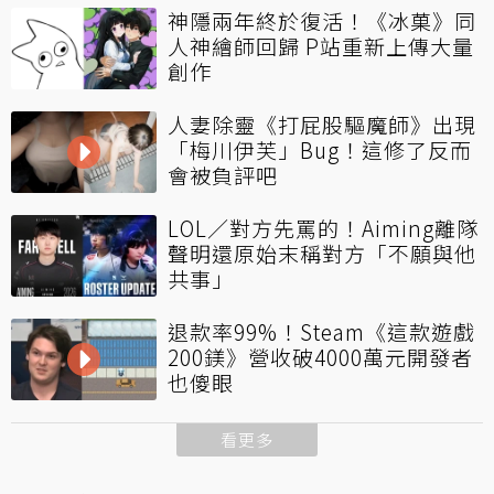
神隱兩年終於復活！《冰菓》同
人神繪師回歸 P站重新上傳大量
創作
人妻除靈《打屁股驅魔師》出現
「梅川伊芙」Bug！這修了反而
會被負評吧
LOL／對方先罵的！Aiming離隊
聲明還原始末稱對方「不願與他
共事」
退款率99%！Steam《這款遊戲
200鎂》營收破4000萬元開發者
也傻眼
看更多