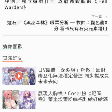
評測／獨立遊戲佳作 以戰術致勝的《Hell
Warders》
下一篇
→
爐石／《黑巫森林》職業分析 ─ 牧師：變色龍0
分 新卡只有石英元素堪用
猜你喜歡
同類好文
日V團體「深淵組」解散！因財
務惡化無法穩定營運 同步揭成員
未來去向
展現大胸襟！Coser扮《絕區
零》蕾米埃爾粉絲福利給好給滿