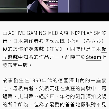
由ACTIVE GAMING MEDIA旗下的PLAYISM發
行，日本創作者むぎせん既《操》（みさお）
後的恐怖解謎遊戲《狂父》，同時也是日本
獨
立遊戲
中知名的作品之一，前陣子於
Steam
上
發布簡中版。
故事發生在1960年代的德國深山內的一座豪
宅，母親病逝、父親沉迷在瘋狂的實驗中，電
鋸聲、尖叫聲不絕於耳，年幼的阿雅深知父親
的所作所為，但為了最愛的爸爸她假裝聽不見