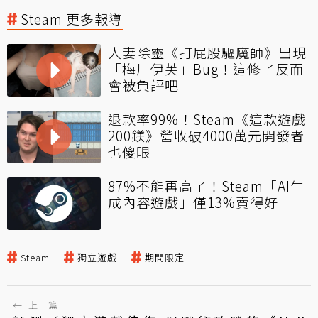
Steam 更多報導
人妻除靈《打屁股驅魔師》出現
「梅川伊芙」Bug！這修了反而
會被負評吧
退款率99%！Steam《這款遊戲
200鎂》營收破4000萬元開發者
也傻眼
87%不能再高了！Steam「AI生
成內容遊戲」僅13%賣得好
Steam
獨立遊戲
期間限定
←
上一篇