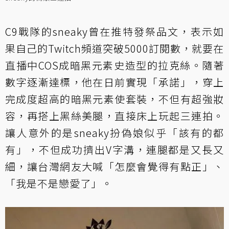
C9戰隊的sneaky曾在推特發祭品文，表示如
果自己的Twitch頻道突破5000訂閱數，就要在
直播中COS成暗黑元素史造型的拉克絲。隨著
數字逐漸達標，他在日前實現「承諾」，穿上
完成度超高的暗黑元素使套裝，不但有超強妝
容，再搭上黑絲美腿，直接床上玩起三連拍。
讓人意外的是sneaky扮偽娘似乎「該有的都
有」，不但成功擠出V字溝，連腿都是又長又
細，讓台灣網友大喊「怎麼會覺得有點正」、
「我是不是戀愛了」。