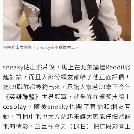
粉絲送上女僕裝，sneaky毫不猶豫換上。
sneaky貼出照片後，馬上在北美論壇Reddit掀
起討論，而且大部份網友都給了他正面評價！
連C9戰隊都被釣出來，承諾大家若C9拿下今年
《
英雄聯盟
》世界冠軍，就全隊在頒獎典禮上
cosplay
。隨後sneaky也開了直播和網友互
動，直播中他也大方站起來讓大家能仔細端詳
他的倩影，並且在今天（14日）把這段影音上