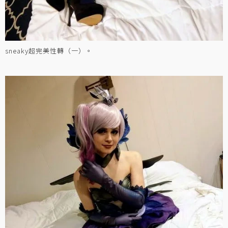
sneaky超完美性轉（一）。