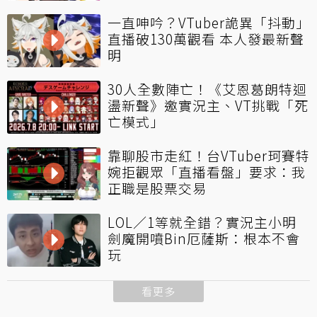
一直呻吟？VTuber詭異「抖動」
直播破130萬觀看 本人發最新聲
明
30人全數陣亡！《艾恩葛朗特迴
盪新聲》邀實況主、VT挑戰「死
亡模式」
靠聊股市走紅！台VTuber珂賽特
婉拒觀眾「直播看盤」要求：我
正職是股票交易
LOL／1等就全錯？實況主小明
劍魔開噴Bin厄薩斯：根本不會
玩
看更多