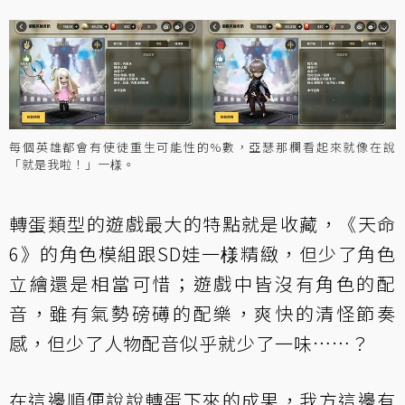
每個英雄都會有使徒重生可能性的%數，亞瑟那欄看起來就像在說
「就是我啦！」一様。
轉蛋類型的遊戲最大的特點就是收藏，《天命
6》的角色模組跟SD娃一様精緻，但少了角色
立繪還是相當可惜；遊戲中皆沒有角色的配
音，雖有氣勢磅礡的配樂，爽快的清怪節奏
感，但少了人物配音似乎就少了一味……？
在這邊順便說說轉蛋下來的成果，我方這邊有