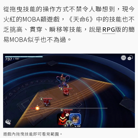
從拖曳技能的操作方式不禁令人聯想到，現今
火紅的MOBA纇遊戲，《天命6》中的技能也不
乏挑高、貫穿、瞬移等技能，說是
RPG
版的簡
易MOBA似乎也不為過。
遊戲內拖曳技能即可看見範圍。