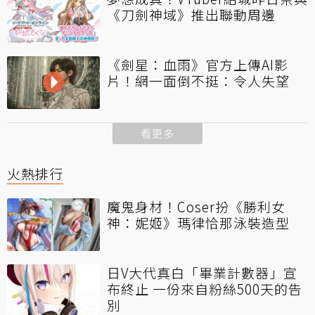
《刀劍神域》推出聯動周邊
《劍星：血雨》官方上傳AI影
片！網一面倒不挺：令人失望
看更多
火熱排行
魔鬼身材！Coser扮《勝利女
神：妮姬》瑪律恰那泳裝造型
日V大代真白「畢業計數器」宣
布終止 一份來自粉絲500天的告
別