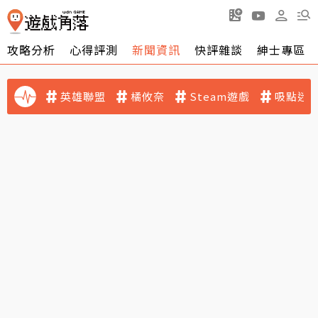
攻略分析
心得評測
新聞資訊
快評雜談
紳士專區
英雄聯盟
橘攸奈
Steam遊戲
吸點迷