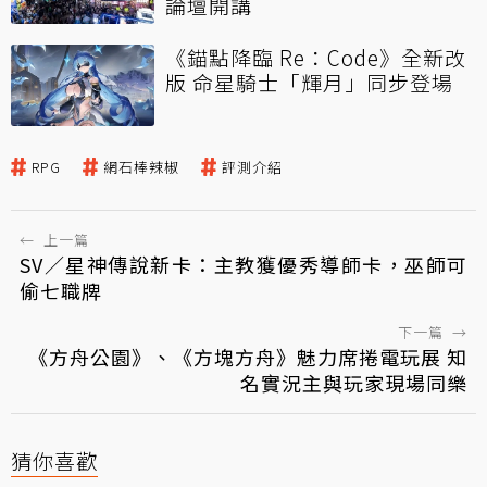
論壇開講
《錨點降臨 Re：Code》全新改
版 命星騎士「輝月」同步登場
RPG
網石棒辣椒
評測介紹
←
上一篇
SV／星神傳說新卡：主教獲優秀導師卡，巫師可
偷七職牌
下一篇
→
《方舟公園》、《方塊方舟》魅力席捲電玩展 知
名實況主與玩家現場同樂
猜你喜歡