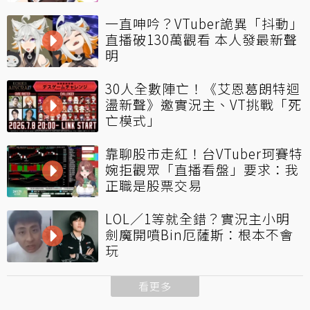
一直呻吟？VTuber詭異「抖動」
直播破130萬觀看 本人發最新聲
明
30人全數陣亡！《艾恩葛朗特迴
盪新聲》邀實況主、VT挑戰「死
亡模式」
靠聊股市走紅！台VTuber珂賽特
婉拒觀眾「直播看盤」要求：我
正職是股票交易
LOL／1等就全錯？實況主小明
劍魔開噴Bin厄薩斯：根本不會
玩
看更多