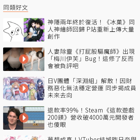
同類好文
神隱兩年終於復活！《冰菓》同
人神繪師回歸 P站重新上傳大量
創作
人妻除靈《打屁股驅魔師》出現
「梅川伊芙」Bug！這修了反而
會被負評吧
日V團體「深淵組」解散！因財
務惡化無法穩定營運 同步揭成員
未來去向
退款率99%！Steam《這款遊戲
200鎂》營收破4000萬元開發者
也傻眼
夢想成真！VTuber結城昨日奈與