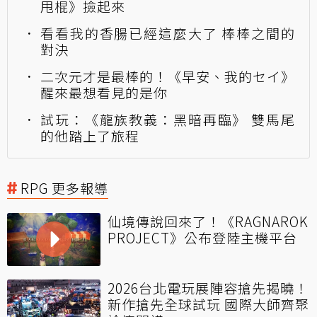
甩棍》撿起來
看看我的香腸已經這麼大了 棒棒之間的
對決
二次元才是最棒的！《早安、我的セイ》
醒來最想看見的是你
試玩：《龍族教義：黑暗再臨》 雙馬尾
的他踏上了旅程
RPG 更多報導
仙境傳說回來了！《RAGNAROK
PROJECT》公布登陸主機平台
2026台北電玩展陣容搶先揭曉！
新作搶先全球試玩 國際大師齊聚