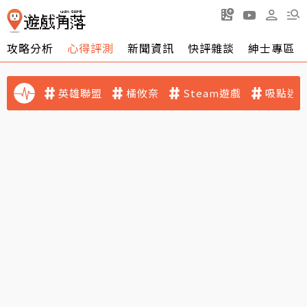
攻略分析
心得評測
新聞資訊
快評雜談
紳士專區
英雄聯盟
橘攸奈
Steam遊戲
吸點迷