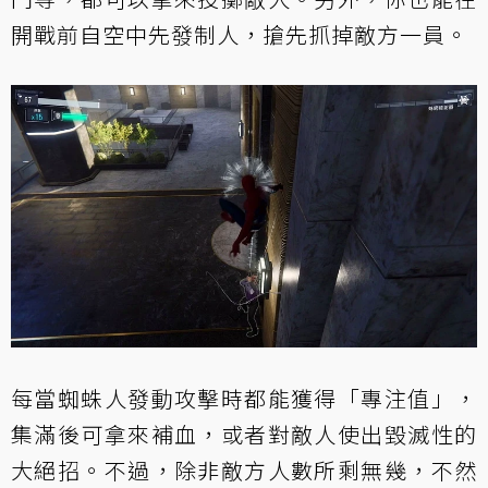
開戰前自空中先發制人，搶先抓掉敵方一員。
每當蜘蛛人發動攻擊時都能獲得「專注值」，
集滿後可拿來補血，或者對敵人使出毀滅性的
大絕招。不過，除非敵方人數所剩無幾，不然