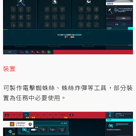
裝置
可製作電擊蜘蛛絲、蛛絲炸彈等工具，部分裝
置為任務中必要使用。