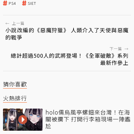
PS4
SIET
←
上一篇
小說改編的《惡魔狩獵》 人類介入了天使與惡魔
的戰爭
下一篇
→
總計超過500人的武將登場！《全軍破敵》系列
最新作參上
猜你喜歡
火熱排行
holo儒烏風亭螺鈿來台灣！在海
關被攔下 打開行李箱現場一陣尷
尬