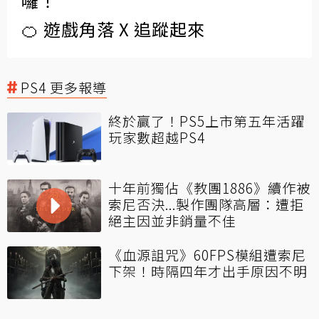
囉！
🍊 遊戲角落 X 追蹤起來
PS4 更多報導
終於贏了！PS5上市第五年活躍
玩家數超越PS4
十年前獨佔《教團1886》續作被
索尼否決...製作團隊高層：遭拒
絕主因並非銷量不佳
《血源詛咒》60FPS模組遭索尼
下架！時隔四年才出手原因不明