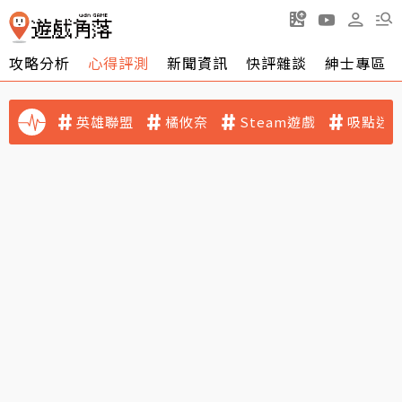
攻略分析
心得評測
新聞資訊
快評雜談
紳士專區
英雄聯盟
橘攸奈
Steam遊戲
吸點迷