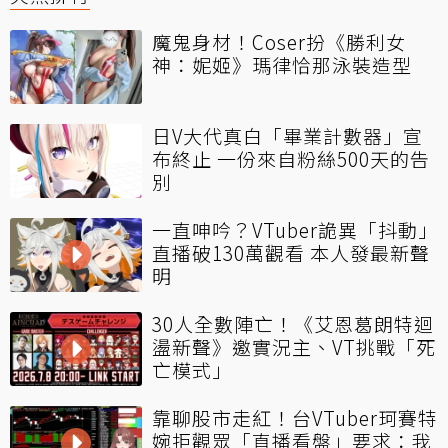
魔鬼身材！Coser扮《勝利女
神：妮姬》瑪律恰那泳裝造型
日V大代真白「畢業計數器」宣
布終止 一份來自粉絲500天的告
別
一直呻吟？VTuber詭異「抖動」
直播破130萬觀看 本人發最新聲
明
30人全數陣亡！《艾恩葛朗特迴
盪新聲》邀實況主、VT挑戰「死
亡模式」
靠聊股市走紅！台VTuber珂賽特
婉拒觀眾「直播看盤」要求：我