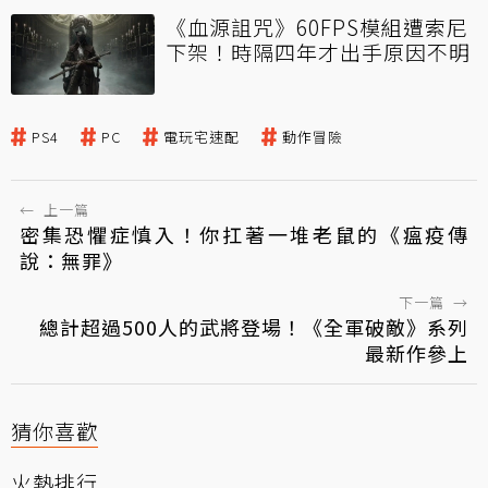
《血源詛咒》60FPS模組遭索尼
下架！時隔四年才出手原因不明
PS4
PC
電玩宅速配
動作冒險
←
上一篇
密集恐懼症慎入！你扛著一堆老鼠的《瘟疫傳
說：無罪》
下一篇
→
總計超過500人的武將登場！《全軍破敵》系列
最新作參上
猜你喜歡
火熱排行