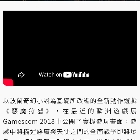
以波蘭奇幻小說為基礎所改編的全新動作遊戲
《惡魔狩獵》，在最近的歐洲遊戲展
Gamescom 2018中公開了實機遊玩畫面，遊
戲中將描述惡魔與天使之間的全面戰爭即將爆