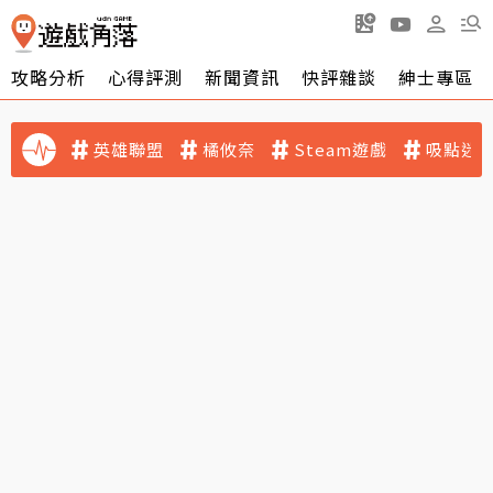
攻略分析
心得評測
新聞資訊
快評雜談
紳士專區
英雄聯盟
橘攸奈
Steam遊戲
吸點迷