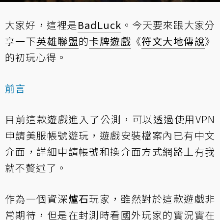
大家好，這裡是
BadLuck
。今天要來跟大家分
享一下
英雄聯盟
的
卡牌遊戲
《
符文大地傳說
》
的初玩心得。
前言
目前這款遊戲進入了公測，可以透過使用VPN
申請美服帳號遊玩，遊戲安裝檔案內已有中文
介面，詳細申請帳號和換介面方式網路上有我
就不贅述了。
作為一個資深
爐石
玩家，雖然對於這款遊戲非
常期待，但是在封測時看國外玩家的實況實在