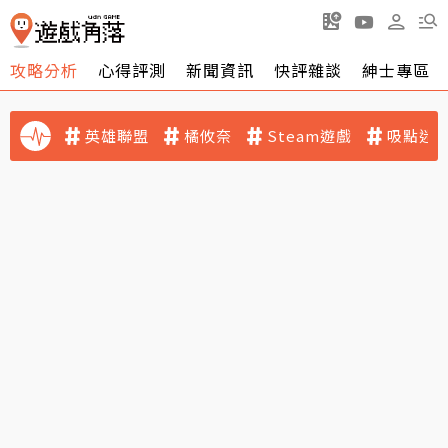
攻略分析
心得評測
新聞資訊
快評雜談
紳士專區
英雄聯盟
橘攸奈
Steam遊戲
吸點迷