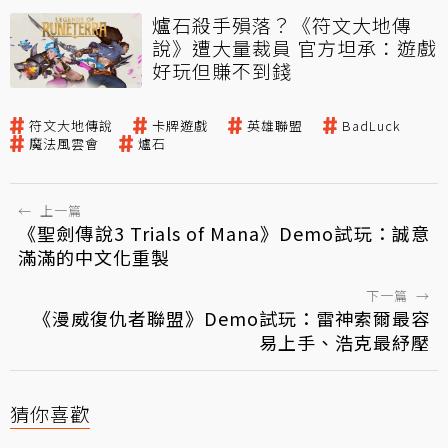
爐石殺手殞落？《符文大地傳
說》遭大量裁員 官方坦承：遊戲
好玩但賺不到錢
符文大地傳說
卡牌遊戲
英雄聯盟
BadLuck
魔法風雲會
爐石
←
上一篇
《聖劍傳說3 Trials of Mana》Demo試玩：誠意
滿滿的中文化重製
下一篇
→
《漫威復仇者聯盟》Demo試玩：雷神索爾最容
易上手、浩克最紓壓
猜你喜歡