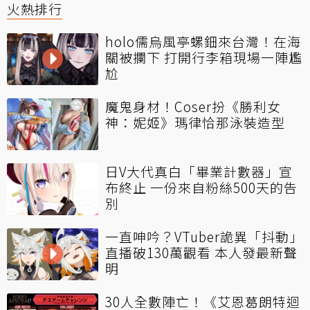
火熱排行
holo儒烏風亭螺鈿來台灣！在海
關被攔下 打開行李箱現場一陣尷
尬
魔鬼身材！Coser扮《勝利女
神：妮姬》瑪律恰那泳裝造型
日V大代真白「畢業計數器」宣
布終止 一份來自粉絲500天的告
別
一直呻吟？VTuber詭異「抖動」
直播破130萬觀看 本人發最新聲
明
30人全數陣亡！《艾恩葛朗特迴