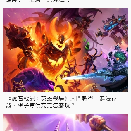
《爐石戰記：英雄戰場》入門教學：無法存
錢、棋子等價究竟怎麼玩？