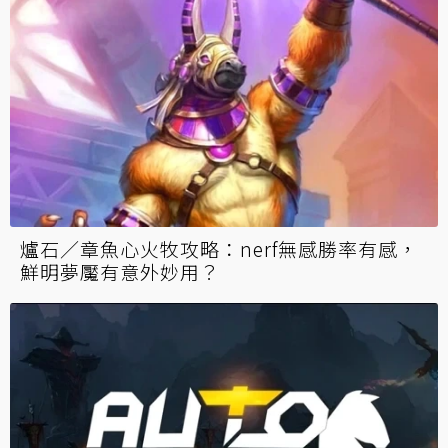
爐石／章魚心火牧攻略：nerf無感勝率有感，
鮮明夢魘有意外妙用？