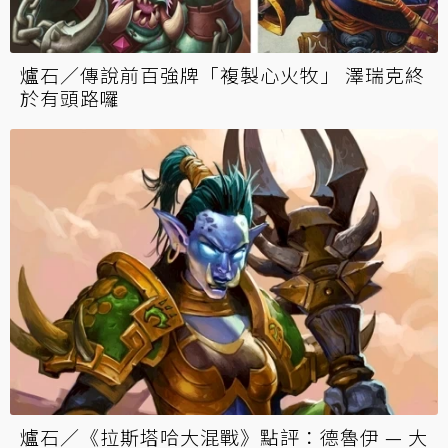
爐石／傳說前百強牌「複製心火牧」 澤瑞克終
於有頭路囉
爐石／《拉斯塔哈大混戰》點評：德魯伊 — 大