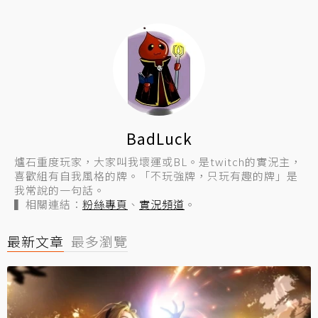
BadLuck
爐石重度玩家，大家叫我壞運或BL。是twitch的實況主，
喜歡組有自我風格的牌。「不玩強牌，只玩有趣的牌」是
我常說的一句話。
▍相關連結：
粉絲專頁
、
實況頻道
。
最新文章
最多瀏覽