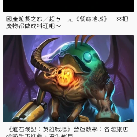
國產遊戲之旅／超ㄎ一ㄤ《餐癮地城》 來把
魔物都做成料理吧～
《爐石戰記：英雄戰場》營運教學：各階旅店
強勢手下推薦、資源運用