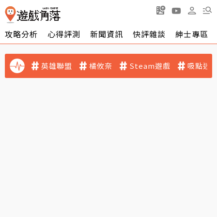
攻略分析
心得評測
新聞資訊
快評雜談
紳士專區
英雄聯盟
橘攸奈
Steam遊戲
吸點迷