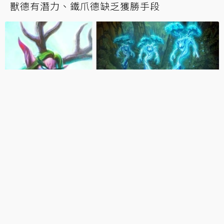
獸德有潛力、鐵爪德缺乏獲勝手段
爐石攻略／樹人德真的有搞頭！ 0費8/8鋪得你
不要不要的