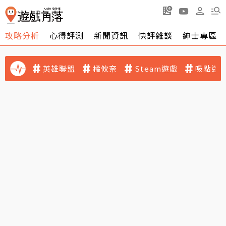
攻略分析
心得評測
新聞資訊
快評雜談
紳士專區
英雄聯盟
橘攸奈
Steam遊戲
吸點迷