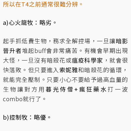
所以在T4之前通常很難分辨。
a)心火龍牧：略劣。
起手抓低費生物，務求全解控場，一旦讓
暗影
晉升者
堆起buff會非常痛苦。有機會早期出現
大怪，一旦沒有暗殺花或
瘟疫科學家
，就會很
快落敗。但只要進入
索妮雅
和暗殺花的循環，
就能完全壓制。只要小心不要給予過高血量的
生物讓對方用
暮光侍僧+瘋狂藥水
打一波
combo就行了。
b)控制牧：略優。