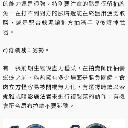
的能力還是很強。特別要注意的點是保留抽牌
魚，在打不到對方的臉時還能在終盤用疲勞取
勝，或是配合
軟泥
讓對方抽滿手牌後爆掉武
器。
c)奇蹟賊：劣勢。
有一張前期生物後盡力種菜，在
拍賣師
開抽養
蜘蛛之前，能夠擁有多少場面是勝負關鍵。
食
肉立方怪
容易被
悶棍
無力化，有選擇時請以
索
妮雅
或
暗影施法者
來進行複製菜的動作，有機
會配合
昂布拉
請不要猶豫。