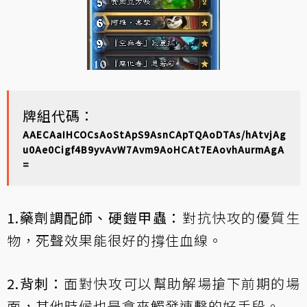
牌組代碼：
AAECAaIHCOCsAoStApS9AsnCApTQAoDTAs/hAtvjAg
u0Ae0Cigf4B9yvAvW7Avm9AoHCAt7EAovhAurmAgA
=
1.藥劑調配師、硬鎧甲蟲：
對抗快攻的優質生
物，死聲效果能很好的撐住血線。
2.背刺：
面對快攻可以幫助解場搶下前期的場
面，其他時候也是拿來觸發連擊的好手段。