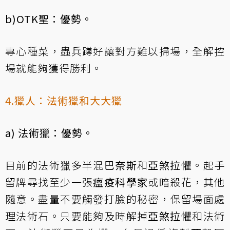
b)OTK聖：優勢。
專心種菜，蟲兵蹲好讓對方難以掃場，全解控
場就能夠獲得勝利。
4.獵人：法術獵和大大獵
a) 法術獵：優勢。
目前的法術獵多半混
巴奈斯
和
亞煞拉懼
。起手
留牌尋找至少一張
瘟疫科學家
或暗殺花，其他
隨意。盡量不要觸發打臉的秘密，保留場面處
理法術石。只要能夠及時解掉
亞煞拉懼
和法術