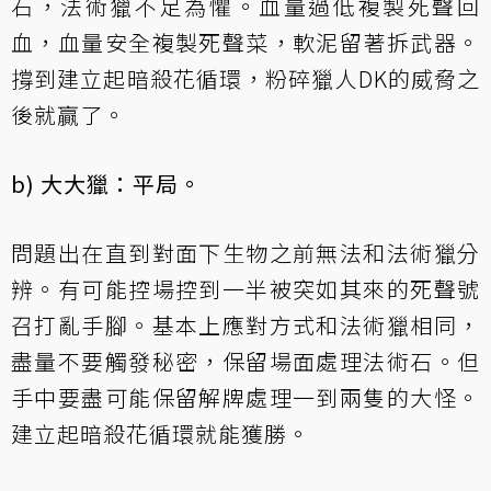
石，法術獵不足為懼。血量過低複製死聲回
血，血量安全複製死聲菜，軟泥留著拆武器。
撐到建立起暗殺花循環，粉碎獵人DK的威脅之
後就贏了。
b) 大大獵：平局。
問題出在直到對面下生物之前無法和法術獵分
辨。有可能控場控到一半被突如其來的死聲號
召打亂手腳。基本上應對方式和法術獵相同，
盡量不要觸發秘密，保留場面處理法術石。但
手中要盡可能保留解牌處理一到兩隻的大怪。
建立起暗殺花循環就能獲勝。