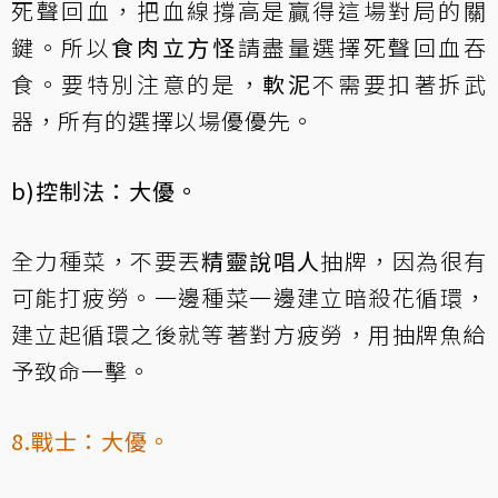
死聲回血，把血線撐高是贏得這場對局的關
鍵。所以
食肉立方怪
請盡量選擇死聲回血吞
食。要特別注意的是，
軟泥
不需要扣著拆武
器，所有的選擇以場優優先。
b)控制法：大優。
全力種菜，不要丟
精靈說唱人
抽牌，因為很有
可能打疲勞。一邊種菜一邊建立暗殺花循環，
建立起循環之後就等著對方疲勞，用抽牌魚給
予致命一擊。
8.戰士：大優。