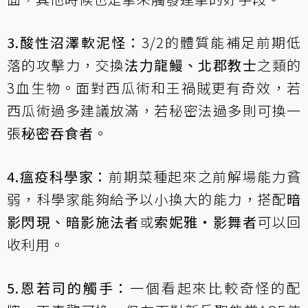
3.酸性沼澤軟泥怪：
3/2的體質能補足前期低
落的攻擊力，交換
法力龍鰻、北郡教士
之類的
3血生物。面對西瓜術和王禍賊更有奇效，若
西瓜術過多建議放滿，若秘密法過多則可換一
張
秘密吞食者
。
4.瘟疫科學家：
前期菜種起來之前解場能力貧
弱，科學家能夠給予以小換大的能力，搭配
暗
影閃現、暗影施法者
或
索妮雅‧影舞者
可以回
收利用。
5.恩若司的觸手：
一個看起來比較奇怪的配