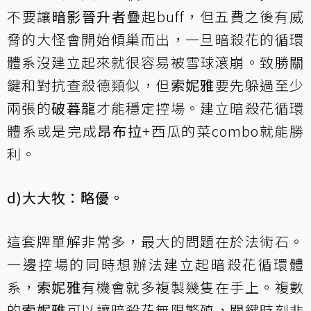
不要讓
暗影晉升者
疊起buff，但五費之後有威
脅的大怪會開始傾巢而出，一旦暗殺花的循環
體系沒建立起來就很容易被雪球滾崩。致勝關
鍵和對抗查殺德類似，但
索妮雅
要先躲過至少
兩張的
破暮龍
才能穩定控場。建立暗殺花循環
體系或是完成
昂布拉
+西瓜的菜combo就能勝
利。
d)大大牧：略優。
這套牌單解非常多，最大的問題在於法術石。
一邊控場的同時想辦法建立起暗殺花循環體
系，
索妮雅
有機會就多複製幾隻在手上。複數
的
索妮雅
可以讓暗殺花無限繁殖，關鍵時刻非