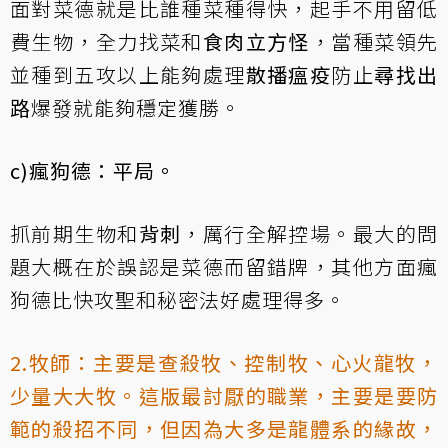
面對菜德就是比誰種菜種得快，起手不用留低
費生物，全力找菜和
食肉立方怪
，當種菜領先
並種到五攻以上能夠處理
散播瘟疫
防止
尋找出
路
爆發就能夠穩定獲勝。
c)瘋狗德：平局。
抓前期生物和
背刺
，厲行全解控場。最大的問
題大概在於誤認是菜德而留錯牌，其他方面瘋
狗德比快攻聖和秘密法好處理得多。
2.牧師：主要是查殺牧、控制牧、心火龍牧，
少量大大牧。這版最討厭的職業，主要是要防
範的殺招不同，但因為大多是龍體系的緣故，