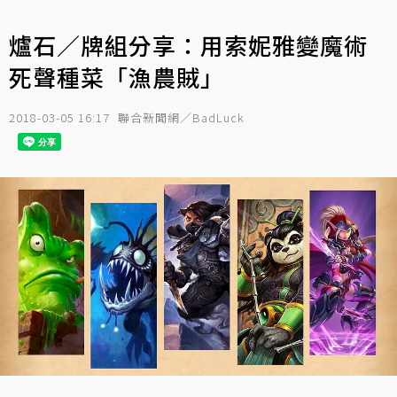
爐石／牌組分享：用索妮雅變魔術
死聲種菜「漁農賊」
2018-03-05 16:17
聯合新聞網／BadLuck