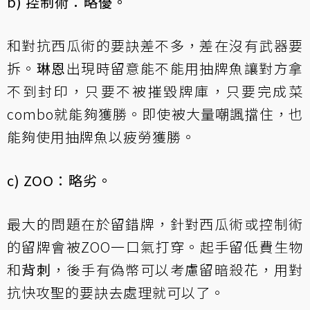
b) 控制術：略優。
和對抗西瓜術的要訣差不多，差在沒有武器要
拆。
琳恩
出現時留意能不能用抽牌魚讓對方拿
不到封印，只要不被摧毀牌庫，只要完成菜
combo就能夠獲勝。即使被大量嘲諷擋住，也
能夠使用抽牌魚以疲勞獲勝。
c) ZOO：略劣。
最大的問題在於留錯牌，針對西瓜術或控制術
的留牌會被ZOO一口氣打穿。起手留低費生物
和
背刺
，後手有偽幣可以考慮留暗殺花，用對
抗快攻聖的要訣去處理就可以了。