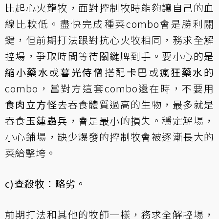
比起心火龍牧，面對控制牧時能夠讓自己的血
線比較低。盡快完成種菜combo會是勝利關
鍵，但前期打法跟對抗心火牧相同，務求全解
控場，爭取時間等待關鍵牌到手。要小心的是
縮小藥水
或
暮光侍僧
搭配
卡巴
或
瘋狂藥水
的
combo，當對方這套combo還在時，不要用
食肉立方怪
去吞食體質過高的生物，最多就是
吞食
玉蓮蟲兵
，會是最小的損失。穩定解場，
小心鋪場，缺少爆發的控制牧會被逐漸長大的
菜給擊垮。
c)查殺牧：略劣。
前期打法和其他的牧師一樣，務求全解控場，