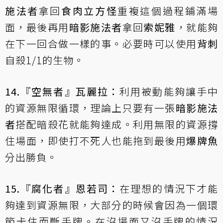
施法者
拿回
食肉立方怪
重複這個過程鋪滿場
面，最後再用
暗影施法者
拿回
索妮雅
，就能夠
在下一回合做一樣的事。必要時可以使用
背刺
自殺1/1的生物。
14.『空無者』瓦麗拉：
利用被動能夠讓手中
的資源無限循環，理論上只要有一張
暗影施法
者
搭配暗殺花就能夠達成。利用無限的資源撐
住場面，即使打不死人也能拖到最後用
爆牌魚
分出勝負。
15.『腐化者』恩若司：
在理想的情況下才能
夠達到資源無限，大部分的時候會因為一個環
節卡住而斷手牌。在沒場面又沒手牌的情況