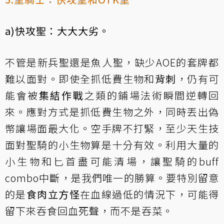
a)快攻聖：大大大劣。
不管是新兵聖還是魚人聖，缺少AOE的套牌都
難以面對。即使全抓低費生物和
背刺
，仍有可
能會被
集結作戰
之類的鋪場法術瞬間逆轉回
來。應對方式是抓低費生物之外，同時丟出偽
幣讓場面最大化。空手牌不打緊，至少天生技
面對聖騎的小生物算是十分有效。利用大量的
小生物和匕首盡可能清場，讓聖騎的buff
combo中斷，是我們唯一的勝算。要特別留意
的是
食肉立方怪
在血線過低的情況下，可能得
留下來吞食回血死聲，而不是吞菜。