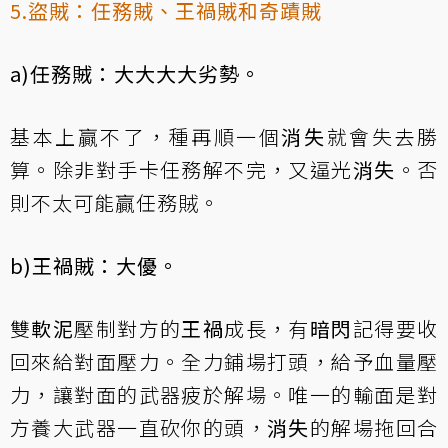
5.盜賊：任務賊、王禍賊和奇蹟賊
a)任務賊：大大大大劣勢。
基本上贏不了，種再順一個
消失
就會失去勝
算。除非對手卡任務解不完，又逼光
消失
。否
則不太可能贏任務賊。
b)王禍賊：大優。
雙
軟泥
壓制對方的
王禍
成長，有
暗閃
記得要收
回來給對面壓力。全力鋪場打頭，給予血量壓
力，讓對面的武器疲於解場。唯一的輸面是對
方養大武器一直砍你的頭，
消失
的解場拖回合