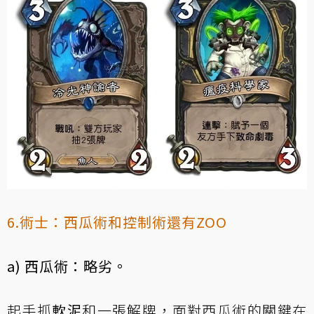
6.術士：西瓜術和控制術還有ZOO
a) 西瓜術：略劣。
起手抓
軟泥
和一張解牌，面對西瓜術的關鍵在