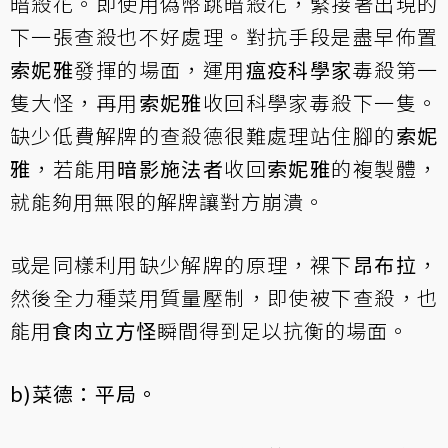
暗殺花。即使用偽幣跳暗殺花，緊接著出現的
下一張查殺也不好處理。對抗手段是盡早佈置
索妮雅
發揮的場面，運用
瘟疫科學家
毒殺第一
隻大怪，再用
索妮雅
收回科學家毒殺下一隻。
缺少低費解牌的查殺德很難處理站住腳的
索妮
雅
，若能用
暗影施法者
收回
索妮雅
的複製體，
就能夠用無限的解牌讓對方崩潰。
或是同樣利用缺少解牌的原理，裸下
昂布拉
，
然後全力種菜用質量壓制，即使被下查殺，也
能用
食肉立方怪
瞬間得到足以抗衡的場面。
b)菜德：平局。