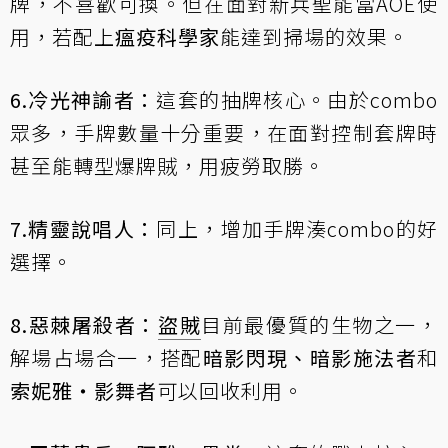
牌，不喜歡可換。但在面對新兵聖能當AOE使
用，若配上
瘟疫科學家
能達到掃場的效果。
6.冷光神諭者：
這套的抽牌核心。由於combo
眾多，手牌數量十分重要，在面對控制套牌時
甚至能轉型爆牌賊，用疲勞取勝。
7.精靈說唱人：
同上，增加手牌湊combo的好
選擇。
8.惡棘屠殺者：
盜賊
目前最優質的生物之一，
解場占場合一，搭配
暗影閃現、暗影施法者
和
索妮雅‧影舞者
可以回收利用。