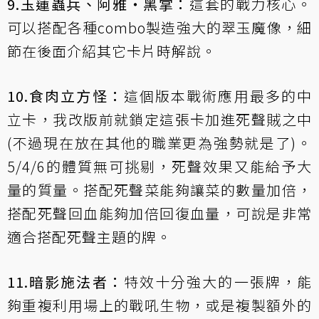
9.玉蓮蟲兵、阿雅‧黑掌：
這套的戰力核心。
可以搭配各種combo製造強大的翠玉魔像，細
節在後面介紹其它卡片時解說。
10.食肉立方怪：
這個版本戰術應用最多的中
立卡，我改版前就鎖定這張卡加進死聲賊之中
(不過現在放在其他的職業更為強勢就是了)。
5/4/6的體質無可挑剔，死聲效果又能給予大
量的質量。搭配死聲菜能夠讓菜的數量加倍，
搭配死聲回血能夠加倍回復血量，可說是非常
適合搭配死聲主題的牌。
11.暗影施法者：
特效十分強大的一張牌，能
夠重複利用場上的戰吼生物，或是複製額外的