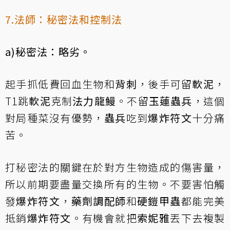
7.法師：秘密法和控制法
a)秘密法：略劣。
起手抓低費回血生物和
背刺
，後手可留
軟泥
，
T1跳
軟泥
克制
法力龍鰻
。不留
玉蓮蟲兵
，這個
對局種菜沒有優勢，
蟲兵
吃到
爆炸符文
十分痛
苦。
打秘密法的關鍵在於對方生物造成的傷害量，
所以前期要盡量交換所有的生物。不要害怕觸
發
爆炸符文
，
藥劑調配師
和
硬鎧甲蟲
都能完美
抵銷
爆炸符文
。有機會就把
索妮雅
丟下去複製