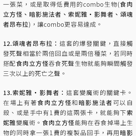
一張菜，或是取得低費用的combo生物(
食肉
立方怪、暗影施法者、索妮雅‧影舞者、頌魂
者昂布拉
)，讓combo更容易達成。
12.頌魂者昂布拉：
這套的爆發關鍵，直接觸
發死聲相當於兩倍回血或是兩倍種菜，若同時
搭配
食肉立方怪
吞食死聲生物就能夠瞬間觸發
三次以上的死亡之聲。
13.索妮雅‧影舞者：
這套變魔術的關鍵卡。
在場上有著
食肉立方怪
和
暗影施法者
可以自
殺、或是手中有1費的這兩張卡，就能夠下
索
妮雅
變魔術。
食肉立方怪
能夠在吞食掉場上生
物的同時拿一張1費的複製品回手，再用
暗影