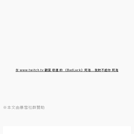
在 www.twitch.tv 觀賞 壞運 的 《BadLuck》阿海...我對不起你 阿海
※本文由暴雪社群贊助