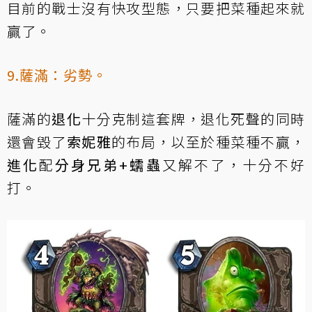
目前的戰士沒有快攻型態，只要把菜種起來就
贏了。
9.薩滿：劣勢。
薩滿的
退化
十分克制這套牌，退化死聲的同時
還會毀了
索妮雅
的布局，以至於種菜種不贏，
進化
配
分身兄弟+蠕蟲
又解不了，十分不好
打。