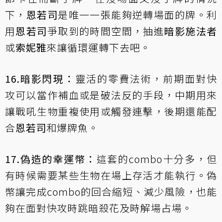
下，
恩若司
是唯一一張能夠逆轉場面的牌。利
用
恩若司
爭取到的時間空間，抽進
暗影施法者
或
索妮雅
來讓循環運轉下去吧。
16.暗影閃現：
靈活的零費法術，前期面對快
攻可以當作補血或是破法反的手段，中期用來
讓戰吼生物重複使用或觸發連擊，後期還能配
合
恩若司
和爆牌魚。
17.偽造的幸運幣：
這套的combo十分多，但
有時候需要某些生物在場上存活才能執行。偽
幣讓完成combo的回合縮短、減少風險，也能
夠在面對快攻時跳暗殺花及時解場占場。