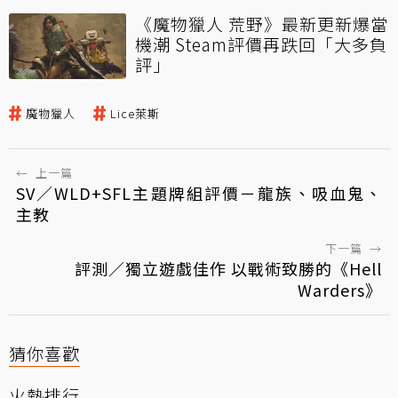
《魔物獵人 荒野》最新更新爆當
機潮 Steam評價再跌回「大多負
評」
魔物獵人
Lice萊斯
←
上一篇
SV／WLD+SFL主題牌組評價－龍族、吸血鬼、
主教
下一篇
→
評測／獨立遊戲佳作 以戰術致勝的《Hell
Warders》
猜你喜歡
火熱排行