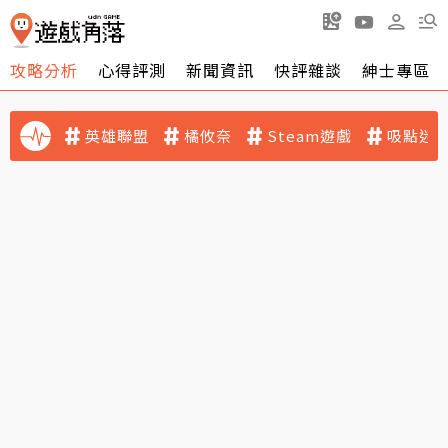
攻略分析
心得評測
新聞資訊
快評雜談
紳士專區
英雄聯盟
橘攸奈
Steam遊戲
吸點迷