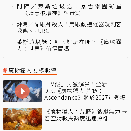
鬥陣／萊斯垃圾話：暴雪樂園彩蛋
─《暗黑破壞神》語音篇
評測／靠眼神殺人！用眼動追蹤器玩刺客
教條、PUBG
萊斯垃圾話：到底好玩在哪？《魔物獵
人：世界》值得買嗎
魔物獵人 更多報導
「M級」狩獵解禁！全新
DLC《魔物獵人 荒野：
Ascendance》將於2027年登場
《魔物獵人：荒野》後繼無力 卡
普空財報揭熱度迅速冷卻