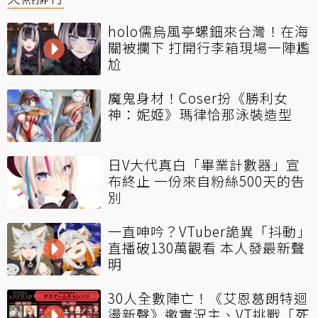
holo儒烏風亭螺鈿來台灣！在海
關被攔下 打開行李箱現場一陣尷
尬
魔鬼身材！Coser扮《勝利女
神：妮姬》瑪律恰那泳裝造型
日V大代真白「畢業計數器」宣
布終止 一份來自粉絲500天的告
別
一直呻吟？VTuber詭異「抖動」
直播破130萬觀看 本人發最新聲
明
30人全數陣亡！《艾恩葛朗特迴
盪新聲》邀實況主、VT挑戰「死