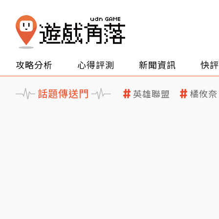
攻略分析
心得評測
新聞資訊
快評
話題傳送門
英雄聯盟
橘攸奈