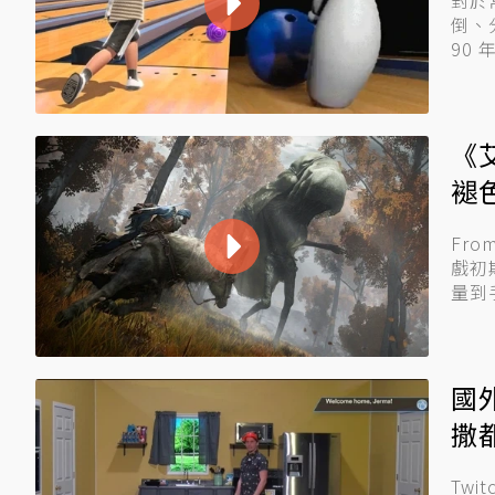
對於
倒、
90
《
褪
Fro
戲初
量到
國
撒
Tw