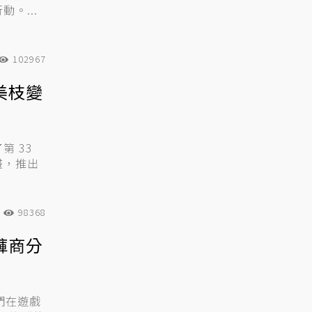
。...
102967
美枝變
 33
畫，推出
98368
褲商分
們在遊戲