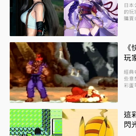
日本
的玩
購買
《
玩
經典
些意
彩蛋
狀況。
這
閃