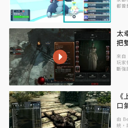
都曾
太
把
來自
玩家
斷強
《
口
由 
統，