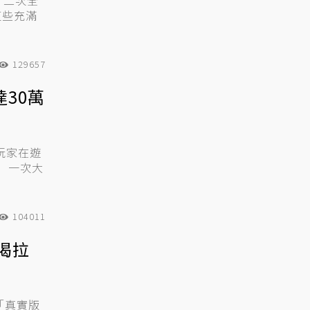
、二次全
這些充滿
129657
30萬
，玩家在遊
）一次大
104011
喝拉
的「真實版