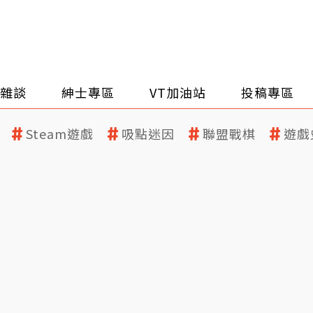
雜談
紳士專區
VT加油站
投稿專區
Steam遊戲
吸點迷因
聯盟戰棋
遊戲