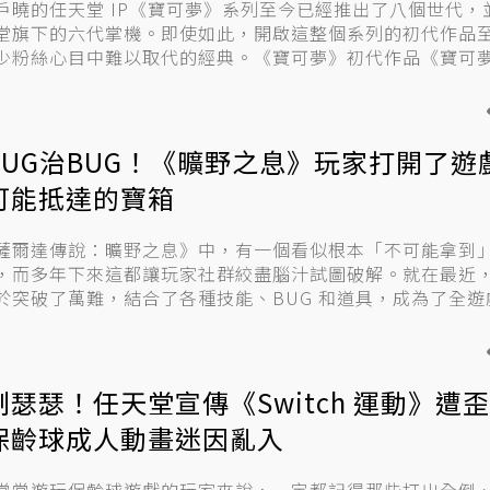
戶曉的任天堂 IP《寶可夢》系列至今已經推出了八個世代，
堂旗下的六代掌機。即使如此，開啟這整個系列的初代作品
少粉絲心目中難以取代的經典。《寶可夢》初代作品《寶可夢：
BUG治BUG！《曠野之息》玩家打開了遊
可能抵達的寶箱
薩爾達傳說：曠野之息》中，有一個看似根本「不可能拿到
，而多年下來這都讓玩家社群絞盡腦汁試圖破解。就在最近
於突破了萬難，結合了各種技能、BUG 和道具，成為了全遊
.
制瑟瑟！任天堂宣傳《Switch 運動》遭歪
保齡球成人動畫迷因亂入