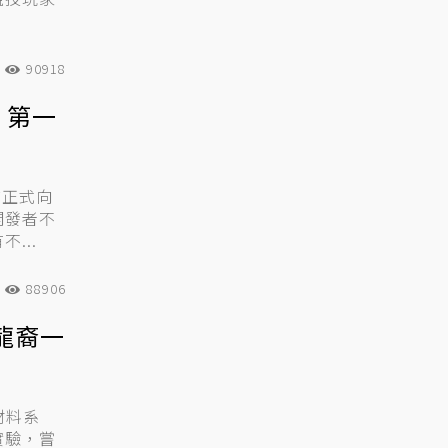
90918
 第一
前正式向
開發者不
...
88906
龍裔一
材料系
實驗，嘗