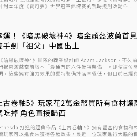
針對本年度《寶可夢》世界冠軍錦標賽的臨時規則改動作...
幸運！《暗黑破壞神4》暗金頭盔波蘭首見
雙手劍「祖父」中國出土
《暗黑破壞神4》團隊的職業設計師 Adam Jackson，不久
們揭露遊戲當前版本「最稀有的六件獨特裝備」。即使這位
調，這些擁有強力效果的獨特裝備掉落率極低，但目前已經有不
上古卷軸5》玩家花2萬金幣買所有食材讓
氣吃掉 角色直接歸西
Bethesda 打造的經典作品《上古卷軸 5》擁有豐富的食物和
讓玩家可以進食來獲得各種效果。最近一位玩家進行大膽的