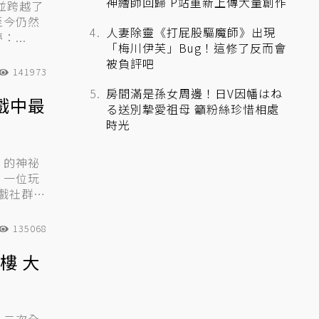
神繪師回歸 P站重新上傳大量創作
並跨越了
至今仍然
人妻除靈《打屁股驅魔師》出現
...
「梅川伊芙」Bug！這修了反而會
被負評吧
141973
房間滿是孫女周邊！日V因幡はね
戲中最
る送別摯愛祖母 籲粉絲珍惜相處
時光
」的神祕
，一位玩
戲社群中
135068
樓 大