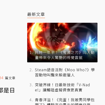
最新文章
耗時一年半！《鬼滅之刃》同人動
畫帶來令人驚艷的視覺震撼
Steam語音派對《Moo Who?》學
習動物叫聲來躲避獵人
94
篇文章
突破界線！日最新技術「V-Nad
都是日
e!」讓觸碰虛擬偶像更真實
青春洋溢！《完蛋！我被男同學包
圍了》體驗高中男生的歡樂日常