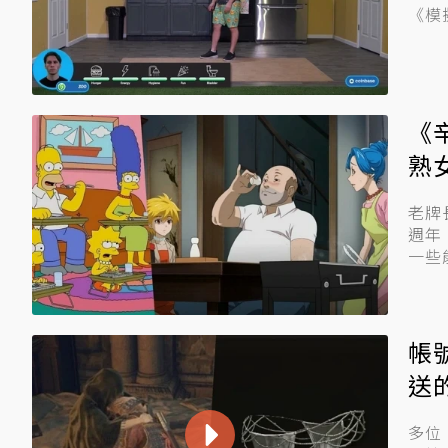
《模
《
熟
老牌
週年
一些
帳
送
多位