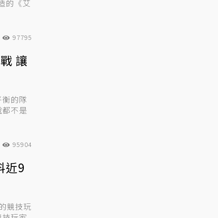
打造的《艾
97795
戰 讓
平衡的隊
說都不是
95904
料近9
 的競技玩
競技玩家