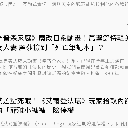
擬市民》」互動式實況，讓聊天室的觀眾能夠控制他的各種行動
辛普森家庭》魔改日系動畫！萬聖節特輯
女人妻 麗莎撿到「死亡筆記本」？
長壽美式成人動畫《辛普森家庭》系列已經在今年正式邁向了第
，即使有著如此漫長的歷史，觀眾們偶爾還是會看到這部動
能夠在粉絲之間引發討論話題的創意集數。打從 1990 年...
號差點死眠！《艾爾登法環》玩家拾取內
的「菲雅小褲褲」險停權
《艾爾登法環》（Elden Ring）玩家近期險遭停權，只因他