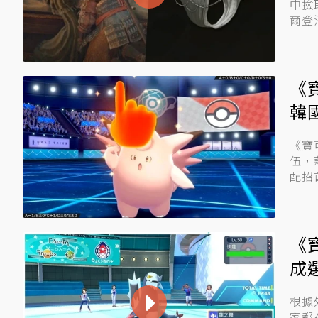
中撿
爾登
《
韓
《寶
伍，
配招
《
成
根據
家都