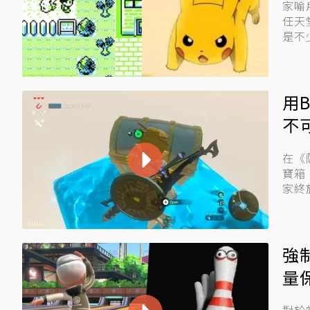
家喻
任天
是不
用
不
在《
寶箱
家終
第一..
強
量