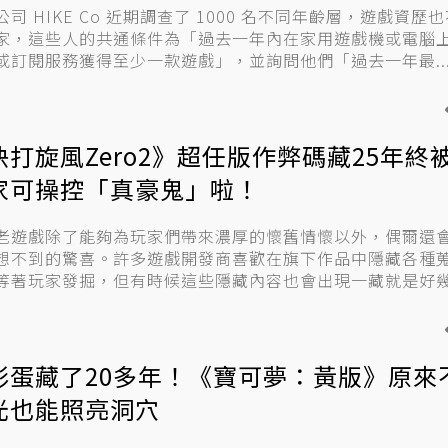
公司 HIKE Co 近期調查了 1000 名不同年齡層，遊戲資歷
家，這些人的共通條件為「過去一年內在家用遊戲機或電腦
或訂閱服務獲得至少一款遊戲」，並詢問他們「過去一年最..
快打旋風Zero2》超任版作弊碼藏25年終
家可操控「真豪鬼」啦！
老遊戲除了能夠為玩家們帶來濃厚的懷舊情懷以外，偶爾還
想不到的驚喜。許多遊戲開發商喜歡在旗下作品中隱藏各種
等著玩家發掘，但有時候這些隱藏內容也會出現一藏就是好
就...
彩蛋藏了20多年！《寶可夢：黃版》原來
光也能照亮洞穴