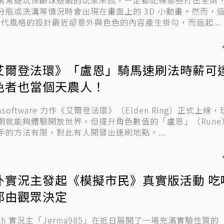
常常遊玩保齡球遊戲的玩家來說，一定都記得那些打出全倒
分瓶或洗溝等情況時會出現在畫面上的 3D 小動畫。然而，
 年代風格的設計最近卻意外與色色的內容產生掛勾，而這起...
艾爾登法環》「盧恩」騎馬速刷法時薪可達
色者也當個天農人！
msoftware 力作《艾爾登法環》（Elden Ring）正式上線
期就能夠體驗開放世界，但提升角色數值的「盧恩」（Rune
手的方法有限，對此有人開發出速刷地點。...
外實況主發起《模擬市民》真實版活動 吃
都由觀眾決定
itch 實況主「Jerma985」在近日展開了一場充滿實驗性質