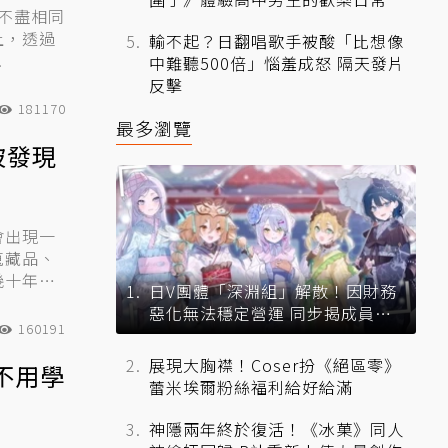
也不盡相同
上，透過
輸不起？日翻唱歌手被酸「比想像
.
中難聽500倍」惱羞成怒 隔天發片
反擊
181170
最多瀏覽
被發現
會出現一
蒐藏品、
幾十年的
日V團體「深淵組」解散！因財務
惡化無法穩定營運 同步揭成員未
160191
來去向
展現大胸襟！Coser扮《絕區零》
不用學
蕾米埃爾粉絲福利給好給滿
神隱兩年終於復活！《冰菓》同人