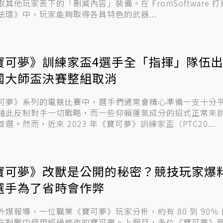
取其他玩家丟下的「刪減內容」裝備。在 FromSoftware 
法環》中，玩家能夠取得各具特色的武器...
寶可夢》訓練家盃4選手全「指揮」隊伍出
國大師盃決賽整組取消
可夢》系列的電競比賽中，選手們通常會精心準備一支十分
藉此反制對手一切戰略，而一些仰賴運氣成分的招式正常來
首選。然而，近來 2023 年《寶可夢》訓練家盃（PTC20...
寶可夢》改獸是公開的秘密？競技玩家爆
選手為了省時會作弊
外媒報導，一位職業《寶可夢》玩家分析，約有 80 到 90％
在對戰中使用經過修改的寶可夢。上個月，多位《寶可夢》