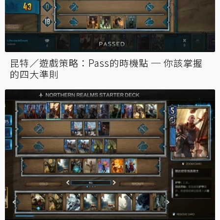
昆特／遊戲策略：Pass的時機點 ─ 你該掌握
的四大準則