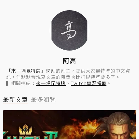
阿高
「來一場昆特牌」網站
的站主，提供大家昆特牌的中文資
訊，但默默發現寫文章的時間快比打昆特牌要多了。
▍相關連結：
來一場昆特牌
、
Twitch實況頻道
。
最新文章
最多瀏覽