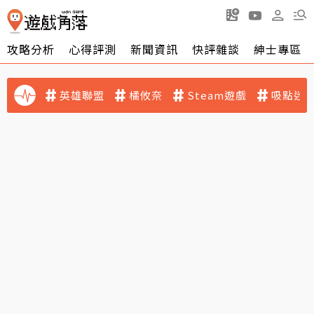
攻略分析
心得評測
新聞資訊
快評雜談
紳士專區
英雄聯盟
橘攸奈
Steam遊戲
吸點迷