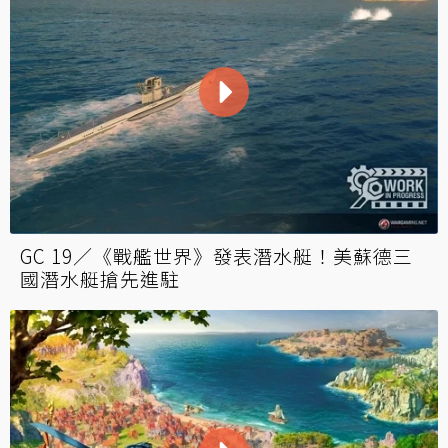
GC 19／《戰艦世界》發表潛水艇！美蘇德三
國潛水艇搶先進駐