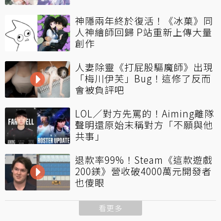
神隱兩年終於復活！《冰菓》同
人神繪師回歸 P站重新上傳大量
創作
人妻除靈《打屁股驅魔師》出現
「梅川伊芙」Bug！這修了反而
會被負評吧
LOL／對方先罵的！Aiming離隊
聲明還原始末稱對方「不願與他
共事」
退款率99%！Steam《這款遊戲
200鎂》營收破4000萬元開發者
也傻眼
看更多