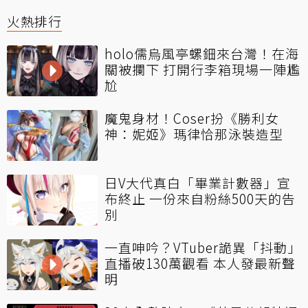
火熱排行
holo儒烏風亭螺鈿來台灣！在海
關被攔下 打開行李箱現場一陣尷
尬
魔鬼身材！Coser扮《勝利女
神：妮姬》瑪律恰那泳裝造型
日V大代真白「畢業計數器」宣
布終止 一份來自粉絲500天的告
別
一直呻吟？VTuber詭異「抖動」
直播破130萬觀看 本人發最新聲
明