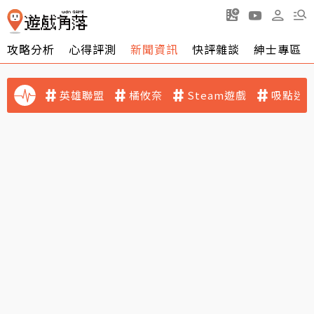
攻略分析
心得評測
新聞資訊
快評雜談
紳士專區
英雄聯盟
橘攸奈
Steam遊戲
吸點迷