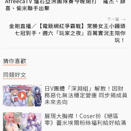
AfreecaTV 爐石亞洲團隊賽今晚開打 羅杰、薛
喜、偷米聯手出擊
下一篇
→
金剛直播／【電競網紅爭霸戰】常勝女王小饅頭
七冠到手，週六「玩家之夜」百萬實況主陪你
玩！
猜你喜歡
同類好文
日V團體「深淵組」解散！因財
務惡化無法穩定營運 同步揭成員
未來去向
展現大胸襟！Coser扮《絕區
零》蕾米埃爾粉絲福利給好給滿