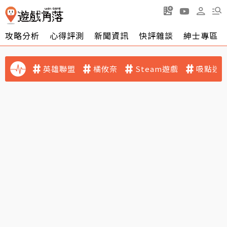
攻略分析
心得評測
新聞資訊
快評雜談
紳士專區
英雄聯盟
橘攸奈
Steam遊戲
吸點迷