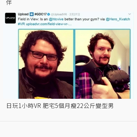
伴
日玩1小時VR 肥宅5個月瘦22公斤變型男