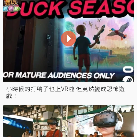
小時候的打鴨子也上VR啦 但竟然變成恐怖遊
戲！