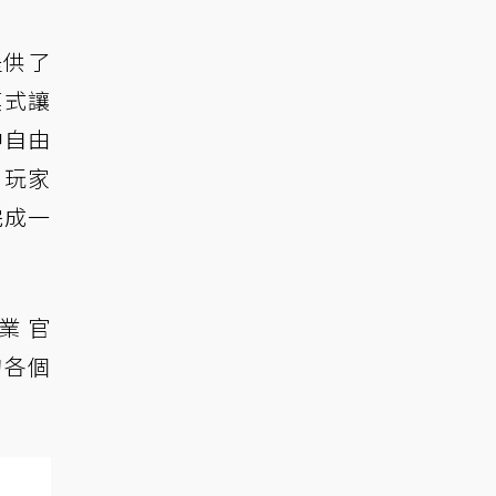
提供了
模式讓
中自由
，玩家
完成一
業官
的各個