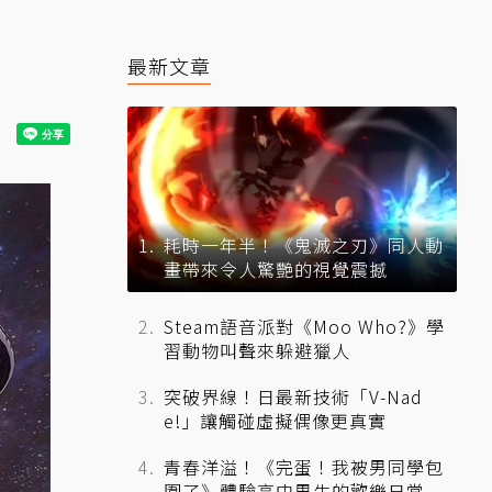
最新文章
耗時一年半！《鬼滅之刃》同人動
畫帶來令人驚艷的視覺震撼
Steam語音派對《Moo Who?》學
習動物叫聲來躲避獵人
突破界線！日最新技術「V-Nad
e!」讓觸碰虛擬偶像更真實
青春洋溢！《完蛋！我被男同學包
圍了》體驗高中男生的歡樂日常