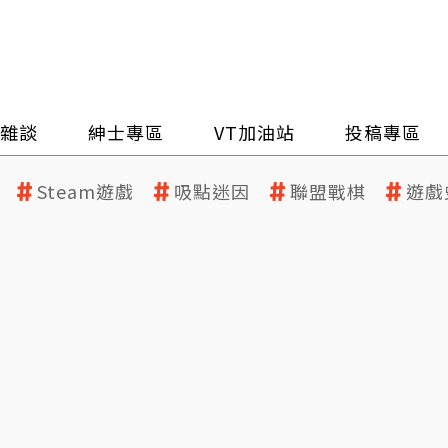
雜談
紳士專區
VT加油站
投稿專區
Steam遊戲
吸點迷因
聯盟戰棋
遊戲