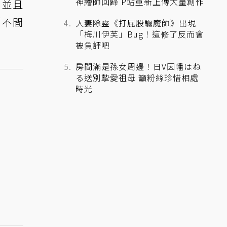
神繪師回歸 P站重新上傳大量創作
，並且
「不間
人妻除靈《打屁股驅魔師》出現
「梅川伊芙」Bug！這修了反而會
。
被負評吧
房間滿是孫女周邊！日V因幡はね
る送別摯愛祖母 籲粉絲珍惜相處
時光