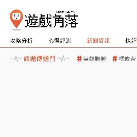
攻略分析
心得評測
新聞資訊
快評
話題傳送門
英雄聯盟
橘攸奈