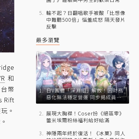
輸不起？日翻唱歌手被酸「比想像
中難聽500倍」惱羞成怒 隔天發片
反擊
最多瀏覽
dge
VR
和
新台幣
日V團體「深淵組」解散！因財務
惡化無法穩定營運 同步揭成員未
 Rift
來去向
遊玩。
展現大胸襟！Coser扮《絕區零》
蕾米埃爾粉絲福利給好給滿
戲。
神隱兩年終於復活！《冰菓》同人