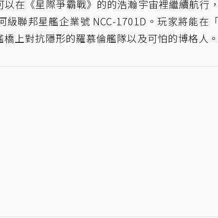
可以在《星際爭霸戰》的的浩瀚宇宙裡繼續航行
聯邦星艦企業號 NCC-1701D。玩家將能在
艦橋上對抗隱形的羅慕倫艦隊以及可怕的博格人