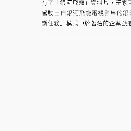
有了「銀河飛龍」資料片，玩家
駕駛出自銀河飛龍電視影集的銀河級
斷任務」模式中於著名的企業號