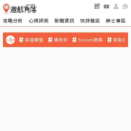
攻略分析
心得評測
新聞資訊
快評雜談
紳士專區
英雄聯盟
橘攸奈
Steam遊戲
吸點迷