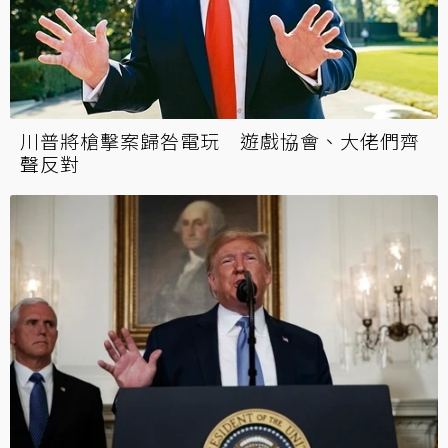
川普將槍擊案歸咎電玩 遊戲協會、大佬們齊
聲反對