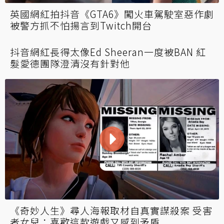
英國網紅拍抖音《GTA6》闖火車駕駛室惡作劇
被警方抓不怕揚言到Twitch開台
抖音網紅長得太像Ed Sheeran一度被BAN 紅
髮愛德團隊澄清沒有針對他
《奇妙人生》尋人海報取材自真實謀殺案 受害
者女兒：喜歡這款遊戲又感到矛盾