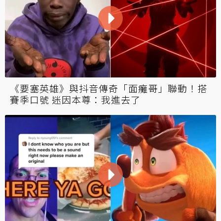
《要塞英雄》與抖音傳奇「面癱哥」聯動！搭
賽季口號 迷因本尊：我進去了