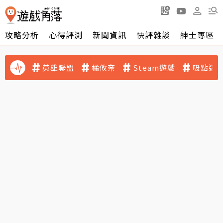
攻略分析
心得評測
新聞資訊
快評雜談
紳士專區
英雄聯盟
橘攸奈
Steam遊戲
吸點迷