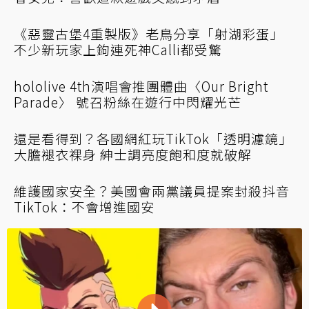
《惡靈古堡4重製版》老鳥分享「射湖彩蛋」
不少新玩家上鉤連死神Calli都受驚