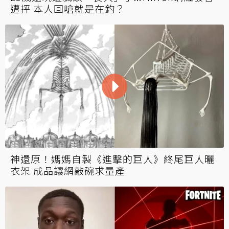
遭抨 本人回嗆就是在釣？
神還原！媽媽自製《進擊的巨人》終尾巨人曬
衣架 成品讓網敲碗求量產