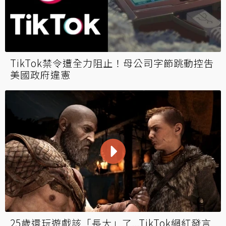
TikTok禁令遭全力阻止！母公司字節跳動控吿
美國政府違憲
25歲還玩遊戲該「長大」了...TikTok網紅發言