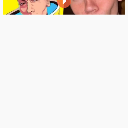
hololive 4th演唱會推團體曲〈Our Bright
Parade〉 號召粉絲在遊行中閃耀光芒