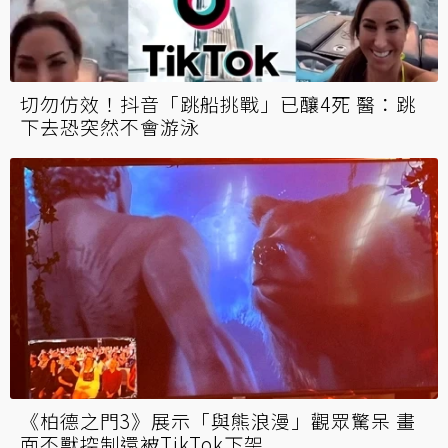
切勿仿效！抖音「跳船挑戰」已釀4死 醫：跳
下去恐突然不會游泳
《柏德之門3》展示「與熊浪漫」觀眾驚呆 畫
面不獸控制還被TikTok下架