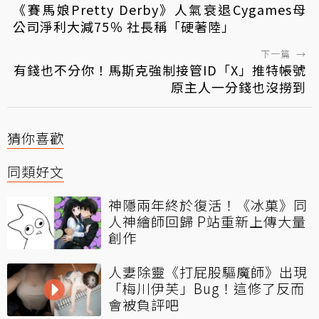
《賽馬娘Pretty Derby》人氣衰退Cygames母
公司淨利大減75％ 社長稱「硬著陸」
下一篇
→
有錢也不分你！馬斯克強制接管ID「X」推特帳號
原主人一分錢也沒撈到
猜你喜歡
同類好文
神隱兩年終於復活！《冰菓》同
人神繪師回歸 P站重新上傳大量
創作
人妻除靈《打屁股驅魔師》出現
「梅川伊芙」Bug！這修了反而
會被負評吧