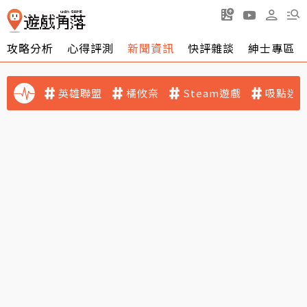
攻略分析
心得評測
新聞資訊
快評雜談
紳士專區
英雄聯盟
橘攸奈
Steam遊戲
吸點迷