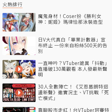
火熱排行
魔鬼身材！Coser扮《勝利女
神：妮姬》瑪律恰那泳裝造型
日V大代真白「畢業計數器」宣
布終止 一份來自粉絲500天的告
別
一直呻吟？VTuber詭異「抖動」
直播破130萬觀看 本人發最新聲
明
30人全數陣亡！《艾恩葛朗特迴
盪新聲》邀實況主、VT挑戰「死
亡模式」
靠聊股市走紅！台VTuber珂賽特