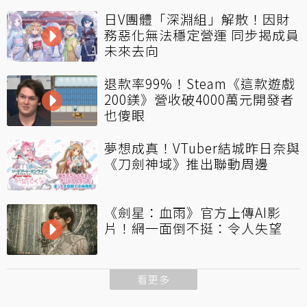
日V團體「深淵組」解散！因財
務惡化無法穩定營運 同步揭成員
未來去向
退款率99%！Steam《這款遊戲
200鎂》營收破4000萬元開發者
也傻眼
夢想成真！VTuber結城昨日奈與
《刀劍神域》推出聯動周邊
《劍星：血雨》官方上傳AI影
片！網一面倒不挺：令人失望
看更多