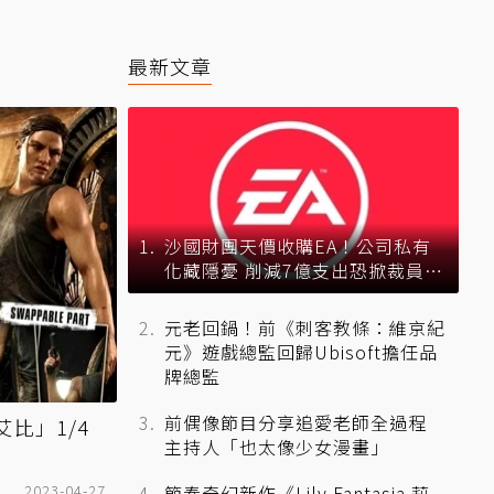
最新文章
沙國財團天價收購EA！公司私有
化藏隱憂 削減7億支出恐掀裁員風
暴？
元老回鍋！前《刺客教條：維京紀
元》遊戲總監回歸Ubisoft擔任品
牌總監
前偶像節目分享追愛老師全過程
比」1/4
主持人「也太像少女漫畫」
2023-04-27
節奏奇幻新作《Lily Fantasia 莉