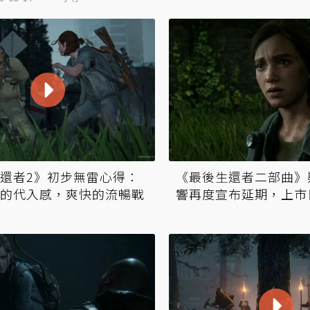
還者2》初步無雷心得：
《最後生還者二部曲》
的代入感，爽快的流暢戰
響再度宣布延期，上市