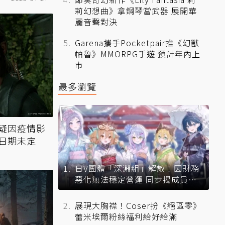
莉幻想曲》拿鋼琴當武器 展開華
麗音聲對決
Garena攜手Pocketpair推《幻獸
帕魯》MMORPG手遊 預計年內上
市
最多瀏覽
疑因疫情影
日期未定
日V團體「深淵組」解散！因財務
惡化無法穩定營運 同步揭成員未
來去向
展現大胸襟！Coser扮《絕區零》
蕾米埃爾粉絲福利給好給滿