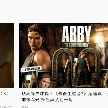
：公
缺高爾夫球桿？《最後生還者2》超逼真「艾
雕像曝光 預設與艾莉一對
3-08-17
芋仔