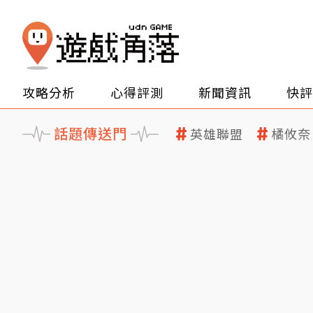
攻略分析
心得評測
新聞資訊
快評
話題傳送門
英雄聯盟
橘攸奈