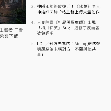
神隱兩年終於復活！《冰菓》同人
神繪師回歸 P站重新上傳大量創作
人妻除靈《打屁股驅魔師》出現
「梅川伊芙」Bug！這修了反而會
生還者 二部
被負評吧
放免費下載
LOL／對方先罵的！Aiming離隊聲
明還原始末稱對方「不願與他共
事」