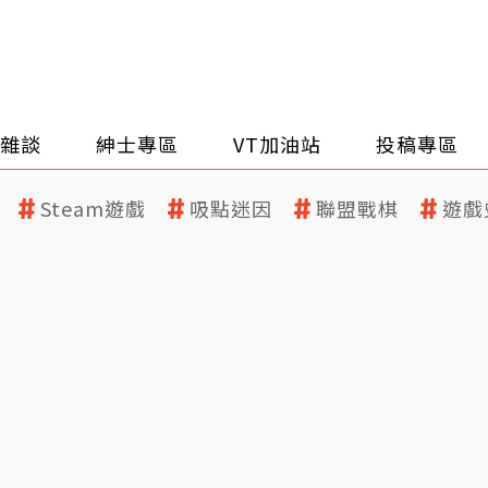
雜談
紳士專區
VT加油站
投稿專區
Steam遊戲
吸點迷因
聯盟戰棋
遊戲