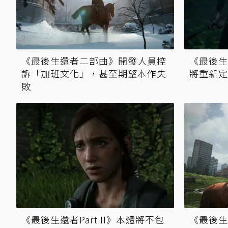
《最後生還者二部曲》開發人員控
《最後生
訴「加班文化」，甚至期望本作失
將重新定
敗
《最後生還者Part II》本體將不包
《最後生還