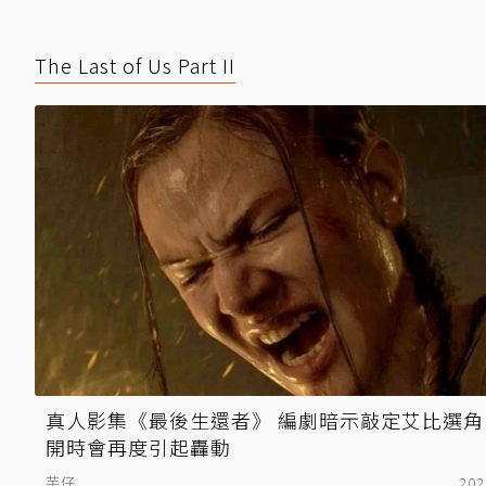
The Last of Us Part II
真人影集《最後生還者》 編劇暗示敲定艾比選角
開時會再度引起轟動
芋仔
202