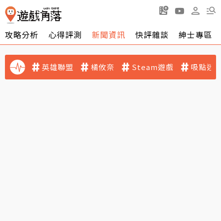
攻略分析
心得評測
新聞資訊
快評雜談
紳士專區
英雄聯盟
橘攸奈
Steam遊戲
吸點迷