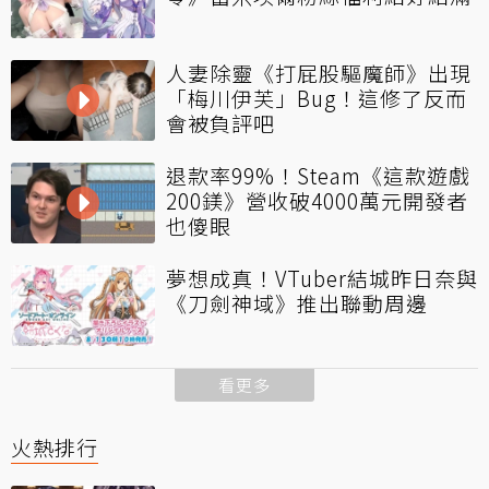
人妻除靈《打屁股驅魔師》出現
「梅川伊芙」Bug！這修了反而
會被負評吧
退款率99%！Steam《這款遊戲
200鎂》營收破4000萬元開發者
也傻眼
夢想成真！VTuber結城昨日奈與
《刀劍神域》推出聯動周邊
看更多
火熱排行