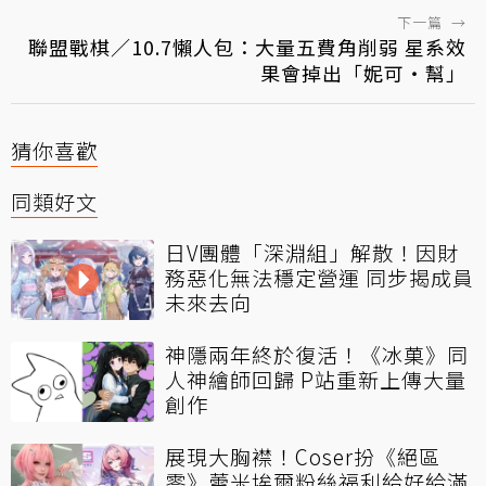
下一篇
→
聯盟戰棋／10.7懶人包：大量五費角削弱 星系效
果會掉出「妮可‧幫」
猜你喜歡
同類好文
日V團體「深淵組」解散！因財
務惡化無法穩定營運 同步揭成員
未來去向
神隱兩年終於復活！《冰菓》同
人神繪師回歸 P站重新上傳大量
創作
展現大胸襟！Coser扮《絕區
零》蕾米埃爾粉絲福利給好給滿