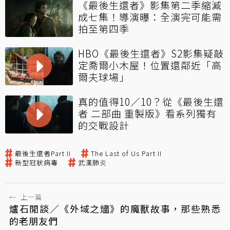
《最後生還者》影集第二季縮減
成七集！導演曝：全演完可能需
拍至第四季
HBO《最後生還者》S2影集疑敲
定喬爾小木屋！位置還鄰近「高
爾夫球場」
真的值得10／10？從《最後生還
者 二部曲 重製版》看系列獨有
的交戰設計
最後生還者Part II
The Last of Us Part II
新型冠狀病毒
武漢肺炎
←
上一篇
爐石閒談／《外域之燼》的魔獸故事，那些熟悉
的老朋友們