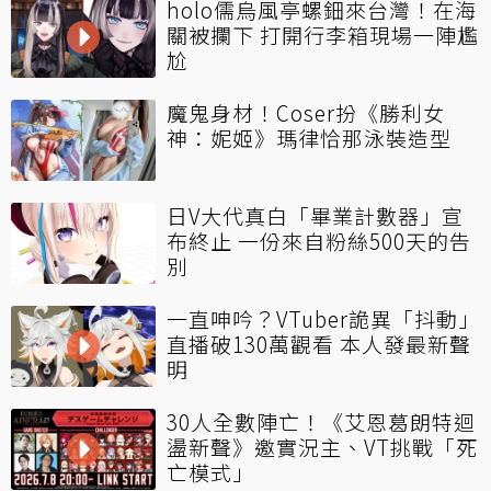
holo儒烏風亭螺鈿來台灣！在海
關被攔下 打開行李箱現場一陣尷
尬
魔鬼身材！Coser扮《勝利女
神：妮姬》瑪律恰那泳裝造型
日V大代真白「畢業計數器」宣
布終止 一份來自粉絲500天的告
別
一直呻吟？VTuber詭異「抖動」
直播破130萬觀看 本人發最新聲
明
30人全數陣亡！《艾恩葛朗特迴
盪新聲》邀實況主、VT挑戰「死
亡模式」