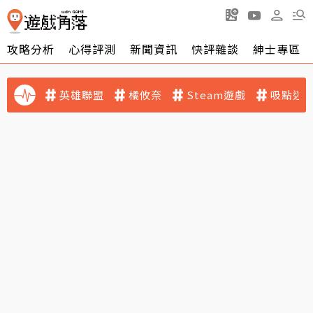
攻略分析
心得評測
新聞資訊
快評雜談
紳士專區
英雄聯盟
橘攸奈
Steam遊戲
吸點迷