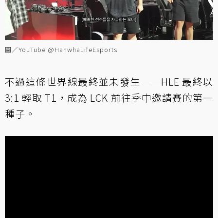
圖／YouTube @HanwhaLifeEsports
不過這條世界線最終並未發生──HLE 最終以
3:1 輕取 T1，成為 LCK 前往季中邀請賽的第一
種子。