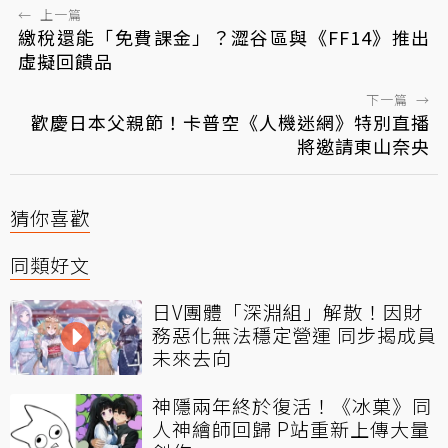
←
上一篇
繳稅還能「免費課金」？澀谷區與《FF14》推出
虛擬回饋品
下一篇
→
歡慶日本父親節！卡普空《人機迷網》特別直播
將邀請東山奈央
猜你喜歡
同類好文
日V團體「深淵組」解散！因財
務惡化無法穩定營運 同步揭成員
未來去向
神隱兩年終於復活！《冰菓》同
人神繪師回歸 P站重新上傳大量