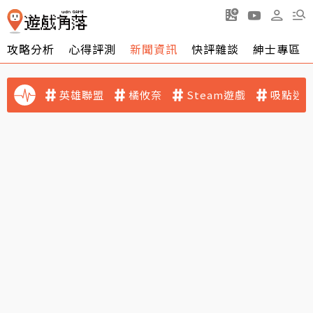
攻略分析
心得評測
新聞資訊
快評雜談
紳士專區
英雄聯盟
橘攸奈
Steam遊戲
吸點迷