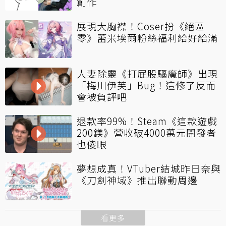
創作
展現大胸襟！Coser扮《絕區
零》蕾米埃爾粉絲福利給好給滿
人妻除靈《打屁股驅魔師》出現
「梅川伊芙」Bug！這修了反而
會被負評吧
退款率99%！Steam《這款遊戲
200鎂》營收破4000萬元開發者
也傻眼
夢想成真！VTuber結城昨日奈與
《刀劍神域》推出聯動周邊
看更多