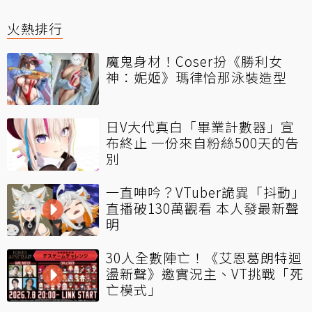
火熱排行
魔鬼身材！Coser扮《勝利女
神：妮姬》瑪律恰那泳裝造型
日V大代真白「畢業計數器」宣
布終止 一份來自粉絲500天的告
別
一直呻吟？VTuber詭異「抖動」
直播破130萬觀看 本人發最新聲
明
30人全數陣亡！《艾恩葛朗特迴
盪新聲》邀實況主、VT挑戰「死
亡模式」