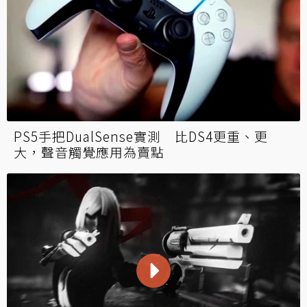
PS5手把DualSense實測 比DS4更重、更
大，聲音觸覺應用為賣點