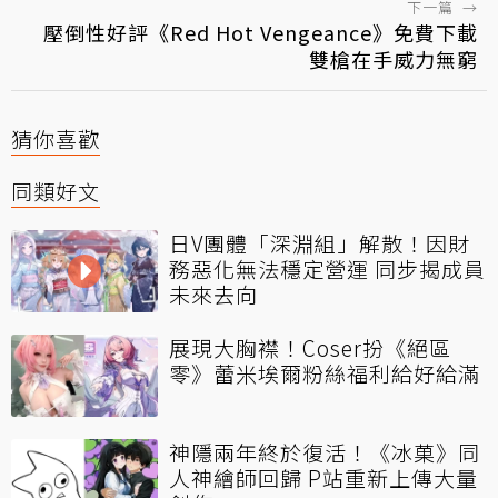
下一篇
→
壓倒性好評《Red Hot Vengeance》免費下載
雙槍在手威力無窮
猜你喜歡
同類好文
日V團體「深淵組」解散！因財
務惡化無法穩定營運 同步揭成員
未來去向
展現大胸襟！Coser扮《絕區
零》蕾米埃爾粉絲福利給好給滿
神隱兩年終於復活！《冰菓》同
人神繪師回歸 P站重新上傳大量