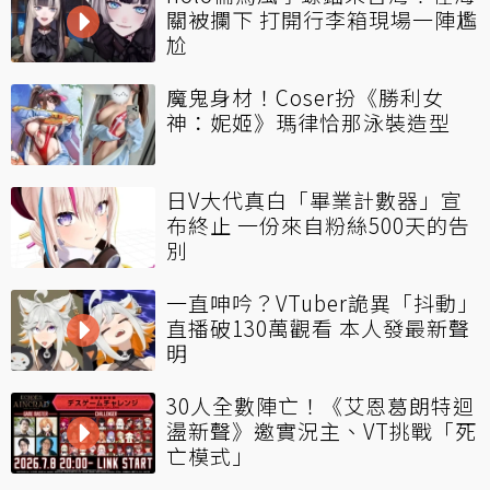
關被攔下 打開行李箱現場一陣尷
尬
魔鬼身材！Coser扮《勝利女
神：妮姬》瑪律恰那泳裝造型
日V大代真白「畢業計數器」宣
布終止 一份來自粉絲500天的告
別
一直呻吟？VTuber詭異「抖動」
直播破130萬觀看 本人發最新聲
明
30人全數陣亡！《艾恩葛朗特迴
盪新聲》邀實況主、VT挑戰「死
亡模式」