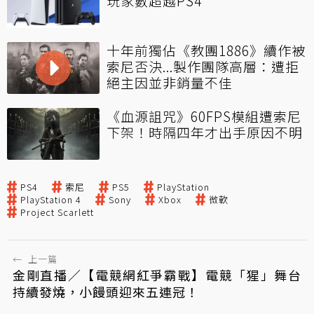
玩家數超越PS4
十年前獨佔《教團1886》續作被
索尼否決...製作團隊高層：遭拒
絕主因並非銷量不佳
《血源詛咒》60FPS模組遭索尼
下架！時隔四年才出手原因不明
PS4
索尼
PS5
PlayStation
PlayStation 4
Sony
Xbox
微軟
Project Scarlett
←
上一篇
金剛直播／【電競網紅爭霸戰】電競「猩」舞台
持續發燒，小饅頭迎來五連冠！