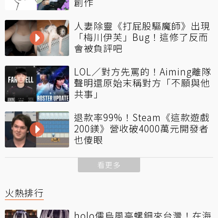
創作
人妻除靈《打屁股驅魔師》出現
「梅川伊芙」Bug！這修了反而
會被負評吧
LOL／對方先罵的！Aiming離隊
聲明還原始末稱對方「不願與他
共事」
退款率99%！Steam《這款遊戲
200鎂》營收破4000萬元開發者
也傻眼
看更多
火熱排行
holo儒烏風亭螺鈿來台灣！在海