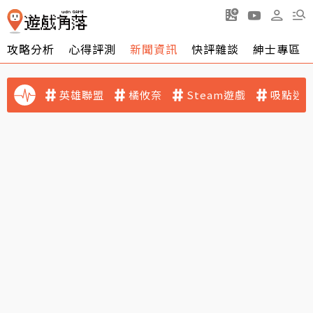
攻略分析
心得評測
新聞資訊
快評雜談
紳士專區
英雄聯盟
橘攸奈
Steam遊戲
吸點迷