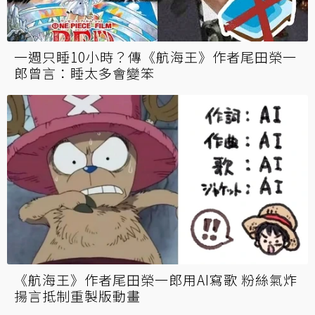
一週只睡10小時？傳《航海王》作者尾田榮一
郎曾言：睡太多會變笨
《航海王》作者尾田榮一郎用AI寫歌 粉絲氣炸
揚言抵制重製版動畫