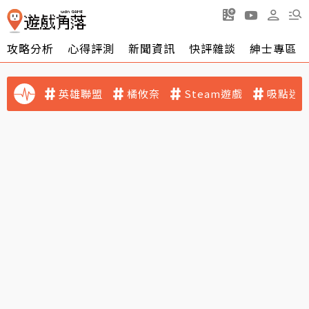
攻略分析
心得評測
新聞資訊
快評雜談
紳士專區
英雄聯盟
橘攸奈
Steam遊戲
吸點迷