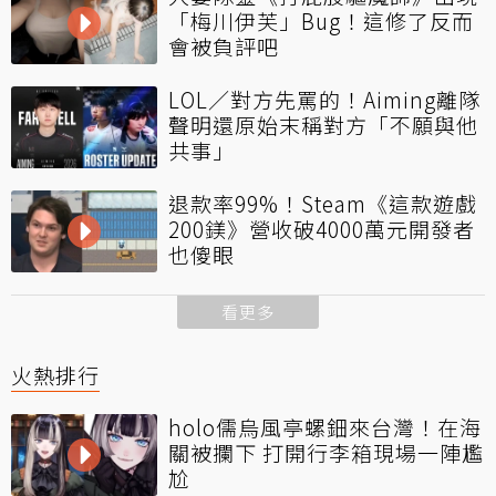
「梅川伊芙」Bug！這修了反而
會被負評吧
LOL／對方先罵的！Aiming離隊
聲明還原始末稱對方「不願與他
共事」
退款率99%！Steam《這款遊戲
200鎂》營收破4000萬元開發者
也傻眼
看更多
火熱排行
holo儒烏風亭螺鈿來台灣！在海
關被攔下 打開行李箱現場一陣尷
尬