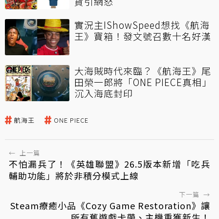
貨引網怒
實況主IShowSpeed想找《航海
王》寶箱！發文號召數十名好漢
大海賊時代來臨？《航海王》尾
田榮一郎將「ONE PIECE真相」
沉入海底封印
航海王
ONE PIECE
←
上一篇
不怕漏兵了！《英雄聯盟》26.5版本新增「吃兵
輔助功能」將於非積分模式上線
下一篇
→
Steam療癒小品《Cozy Game Restoration》讓
所有舊遊戲卡帶、主機重獲新生！