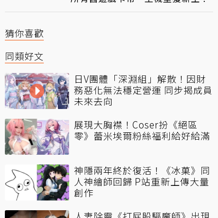
猜你喜歡
同類好文
日V團體「深淵組」解散！因財
務惡化無法穩定營運 同步揭成員
未來去向
展現大胸襟！Coser扮《絕區
零》蕾米埃爾粉絲福利給好給滿
神隱兩年終於復活！《冰菓》同
人神繪師回歸 P站重新上傳大量
創作
人妻除靈《打屁股驅魔師》出現