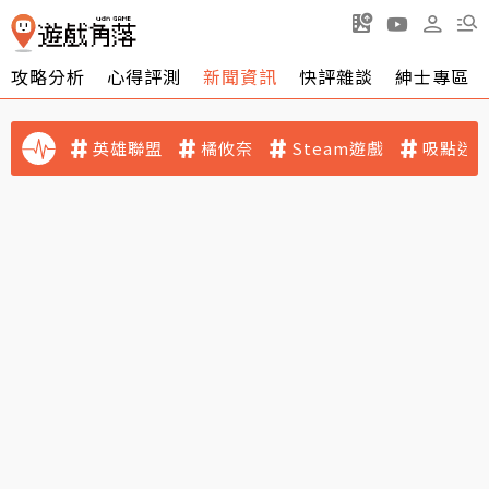
攻略分析
心得評測
新聞資訊
快評雜談
紳士專區
英雄聯盟
橘攸奈
Steam遊戲
吸點迷