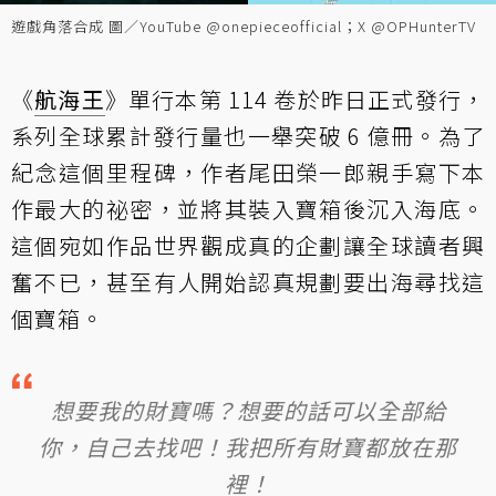
遊戲角落合成 圖／YouTube @onepieceofficial；X @OPHunterTV
《
航海王
》單行本第 114 卷於昨日正式發行，
系列全球累計發行量也一舉突破 6 億冊。為了
紀念這個里程碑，作者尾田榮一郎親手寫下本
作最大的祕密，並將其裝入寶箱後沉入海底。
這個宛如作品世界觀成真的企劃讓全球讀者興
奮不已，甚至有人開始認真規劃要出海尋找這
個寶箱。
想要我的財寶嗎？想要的話可以全部給
你，自己去找吧！我把所有財寶都放在那
裡！