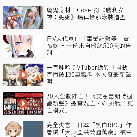
魔鬼身材！Coser扮《勝利女
神：妮姬》瑪律恰那泳裝造型
日V大代真白「畢業計數器」宣
布終止 一份來自粉絲500天的告
別
一直呻吟？VTuber詭異「抖動」
直播破130萬觀看 本人發最新聲
明
30人全數陣亡！《艾恩葛朗特迴
盪新聲》邀實況主、VT挑戰「死
亡模式」
完全失言！日本「黑白RPG」作
者喊「大東亞共榮圈萬歲」被中