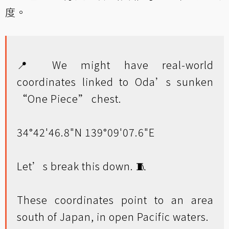
度。
📍 We might have real-world
coordinates linked to Oda’s sunken
“One Piece” chest.
34°42'46.8"N 139°09'07.6"E
Let’s break this down. 🧵
These coordinates point to an area
south of Japan, in open Pacific waters.