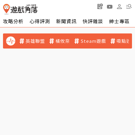
攻略分析
心得評測
新聞資訊
快評雜談
紳士專區
英雄聯盟
橘攸奈
Steam遊戲
吸點迷