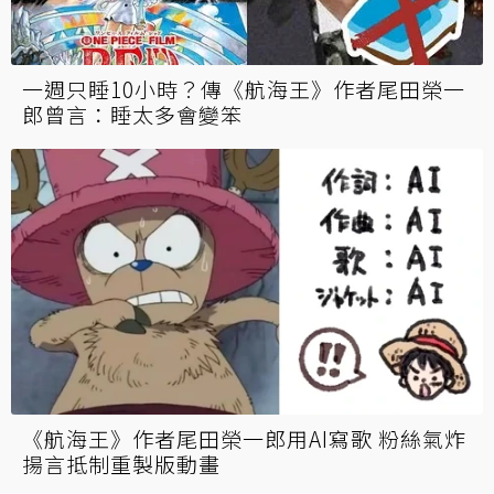
一週只睡10小時？傳《航海王》作者尾田榮一
郎曾言：睡太多會變笨
《航海王》作者尾田榮一郎用AI寫歌 粉絲氣炸
揚言抵制重製版動畫