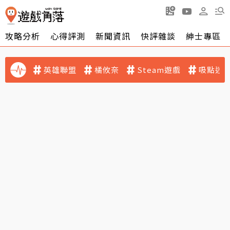
攻略分析
心得評測
新聞資訊
快評雜談
紳士專區
英雄聯盟
橘攸奈
Steam遊戲
吸點迷