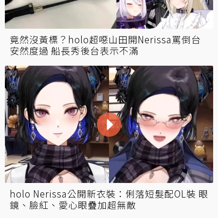
竟然沒黃標？holo超噁山田開Nerissa罵倒台
安然度過 船長秀後台表示不滿
holo Nerissa公開新衣裝：俐落短髮配OL裝 眼
鏡、臉紅、愛心眼疊加超無敵