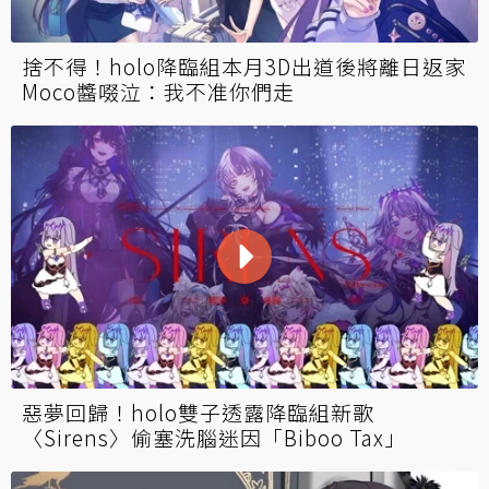
捨不得！holo降臨組本月3D出道後將離日返家
Moco醬啜泣：我不准你們走
惡夢回歸！holo雙子透露降臨組新歌
〈Sirens〉偷塞洗腦迷因「Biboo Tax」