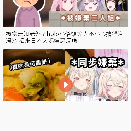
被當無知老外？holo小俗頭等人不小心搞錯泡
湯池 招來日本大媽嫌惡反應
holo降臨組一周年！成員線下做可麗餅 Shiori