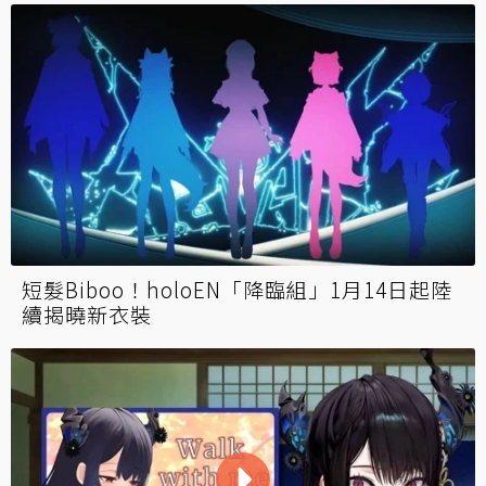
短髮Biboo！holoEN「降臨組」1月14日起陸
續揭曉新衣裝