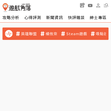
攻略分析
心得評測
新聞資訊
快評雜談
紳士專區
英雄聯盟
橘攸奈
Steam遊戲
吸點迷