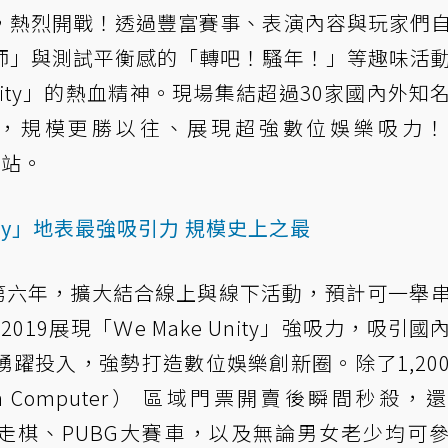
，熱烈開戰！透過豐富賽事、表演內容與玩家們
師」與測試平衡感的「轉吧！騷年！」等趣味活
ake Unity」的熱血精神。現場集結超過30家國內外知
定優惠，規模更勝以往、展現超強數位娛樂吸力
網站。
e Unity」地表最強吸引力 規模史上之最
y至今已進入第六年，擴大結合線上與線下活動，預計可一舉
2019展現「Ｗe Make Unity」強吸力，吸引國
躍投入，強勢打造數位娛樂創新圈。除了1,20
r Own Computer） 區域門票開賣後瞬間秒殺，
自走棋、PUBG大賽車，以及無論男女老少均可