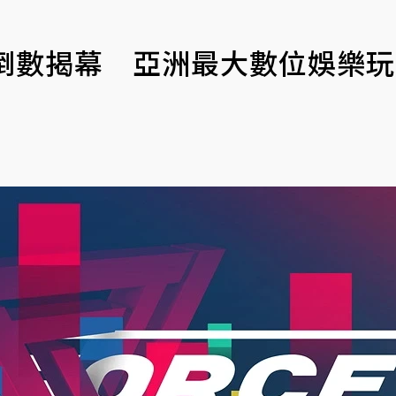
019 倒數揭幕 亞洲最大數位娛樂