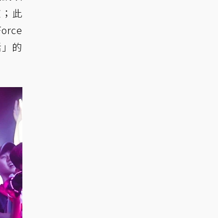
歡；此
rce
活」的