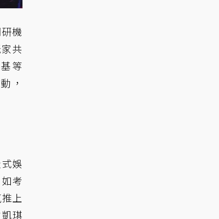
調研機
玩家共
德基等
活動，
造式娛
，如考
氛推上
主凱琪