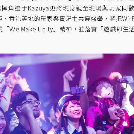
摔角選手Kazuya更將現身親至現場與玩家同
香港等地的玩家與實況主共襄盛舉，將把WirFo
Ｗe Make Unity」精神，並落實「遊戲即生