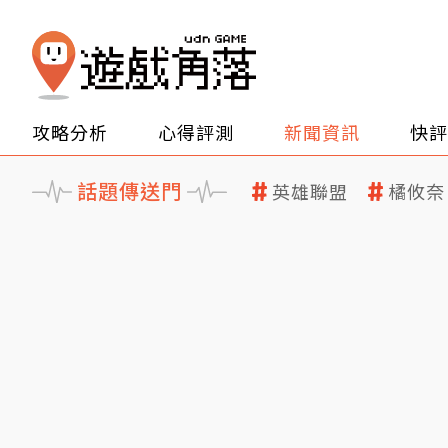
攻略分析
心得評測
新聞資訊
快評
話題傳送門
英雄聯盟
橘攸奈