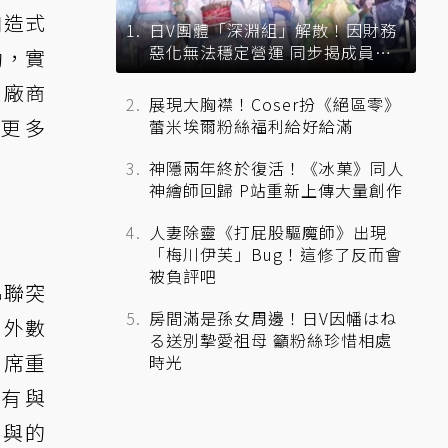
自造式
日V團體「深淵組」解散！因財務
惡化無法穩定營運 同步揭成員未
動，實
來去向
名廠商
展現大胸襟！Coser扮《絕區零》
！更多
蕾米埃爾粉絲福利給好給滿
神隱兩年終於復活！《冰菓》同人
神繪師回歸 P站重新上傳大量創作
人妻除靈《打屁股驅魔師》出現
「梅川伊芙」Bug！這修了反而會
被負評吧
串聯突
房間滿是孫女周邊！日V因幡はね
內外數
る送別摯愛祖母 籲粉絲珍惜相處
0席重
時光
還有與
參與的