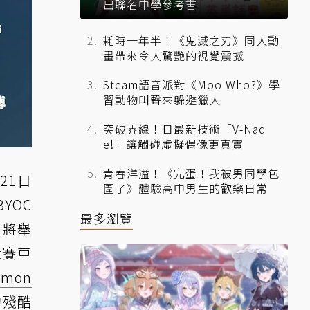
出聯名中學參考書
耗時一年半！《鬼滅之刃》同人動
畫帶來令人驚艷的視覺震撼
Steam語音派對《Moo Who?》學
習動物叫聲來躲避獵人
突破界線！日最新技術「V-Nad
e!」讓觸碰虛擬偶像更真實
青春洋溢！《完蛋！我被男同學包
21日
圍了》體驗高中男生的歡樂日常
BYOC
最多瀏覽
19將舉
大賽車
emon
的殘酷