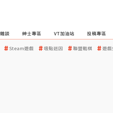
雜談
紳士專區
VT加油站
投稿專區
Steam遊戲
吸點迷因
聯盟戰棋
遊戲