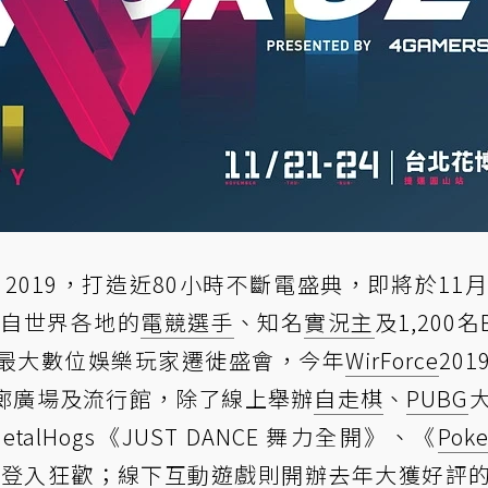
e 2019，打造近80小時不斷電盛典，即將於11月
來自世界各地的
電競選手
、知名
實況主
及1,200名
最大數位娛樂玩家遷徙盛會，今年
WirForce
20
廊廣場及流行館，除了線上舉辦
自走棋
、
PUBG
lHogs《JUST DANCE 舞力全開》、《
Pok
同登入狂歡；線下互動遊戲則開辦去年大獲好評