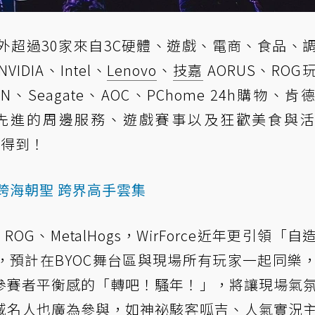
國內外超過30家來自3C硬體、遊戲、電商、食品、
IA、Intel、
Lenovo
、
技嘉
AORUS、ROG
N、Seagate、AOC、PChome 24h購物、肯
先進的周邊服務、遊戲賽事以及狂歡美食與
體驗得到！
跨海朝聖 跨界高手雲集
ROG、MetalHogs，WirForce近年更引領「自
，預計在BYOC舞台區與現場所有玩家一起同樂
參賽者平衡感的「轉吧！騷年！」，將讓現場氣
域名人也廣為參與，如神祕駭客呱吉、人氣實況