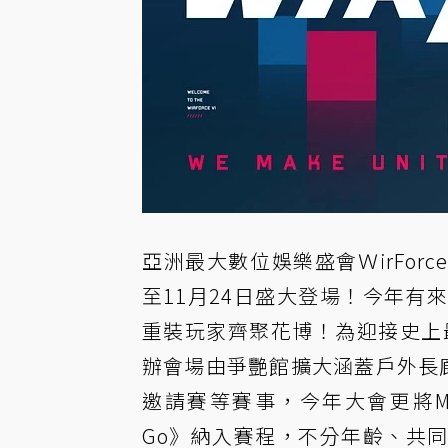
亞洲最大數位娛樂盛會ＷirForc
至11月24日盛大登場！今年有
重裝玩家齊聚花博！為迎接史上
辦會場由爭艷館擴大涵蓋戶外長
邀請賽等賽事，今年大會更將Meta
Go
》納入賽程，不分年齡、共