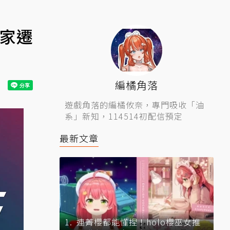
玩家遷
編橘角落
遊戲角落的編橘攸奈，專門吸收「油
系」新知，114514初配信預定
最新文章
連菁櫻都能懂捏！holo櫻巫女推