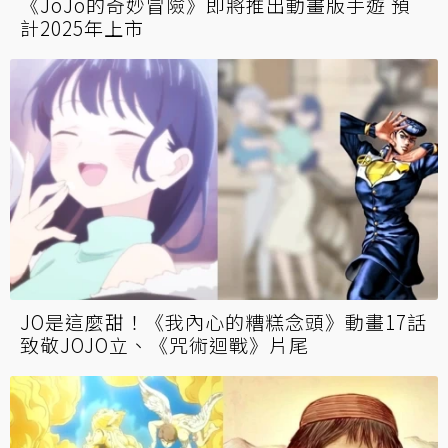
《JoJo的奇妙冒險》即將推出動畫版手遊 預
計2025年上市
JO是這麼甜！《我內心的糟糕念頭》動畫17話
致敬JOJO立、《咒術迴戰》片尾