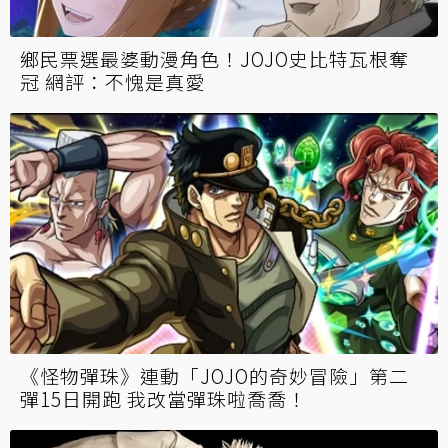
鄉民票選最婆動漫角色！JOJO史比特瓦根奪
冠 網評：不愧是真愛
《怪物彈珠》連動「JOJO的奇妙冒險」第二
彈15日開跑 我改當彈珠啦喬喬！