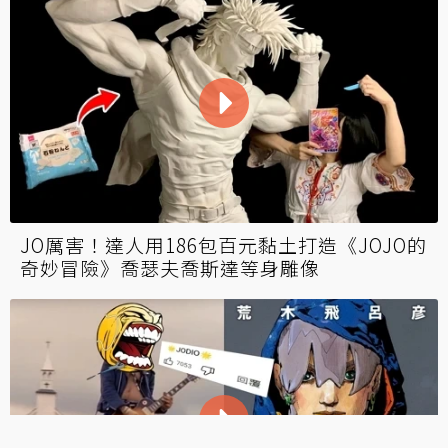
JO厲害！達人用186包百元黏土打造《JOJO的
奇妙冒險》喬瑟夫喬斯達等身雕像