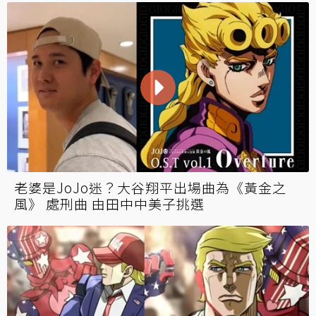
老婆是JoJo迷？大谷翔平出場曲為《黃金之
風》 處刑曲 由田中中美子挑選