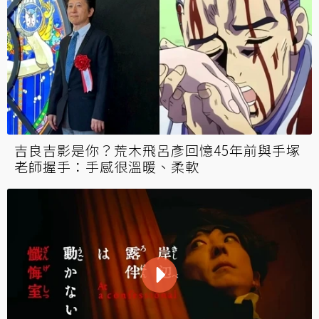
吉良吉影是你？荒木飛呂彥回憶45年前與手塚
老師握手：手感很溫暖、柔軟