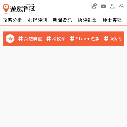
攻略分析
心得評測
新聞資訊
快評雜談
紳士專區
英雄聯盟
橘攸奈
Steam遊戲
吸點迷