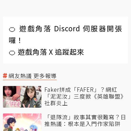
🍊 遊戲角落 Discord 伺服器開張
囉！
🍊 遊戲角落 X 追蹤起來
網友熱議 更多報導
Faker拼成「FAFER」？網紅
「泥泥汝」三度掀《英雄聯盟》
社群炎上
「退隊流」故事其實很難寫？日
推熱議：根本是入門作家陷阱