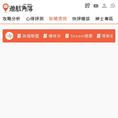
攻略分析
心得評測
新聞資訊
快評雜談
紳士專區
英雄聯盟
橘攸奈
Steam遊戲
吸點迷