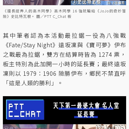
《擅長捉弄人的高木同學》高木同學 16 強就輸給《JoJo的奇妙冒
險》史比特瓦根。 圖／PTT C_Chat 板
其中筆者認為本活動最拉鋸一役為八強戰
《Fate/Stay Night》遠坂凜與《寶可夢》伊布
之戰最為拉鋸，雙方在結算時皆為 1274 票，
板主特別為此加開一小時的延長賽；最終遠坂
凜則以 1979：1906 險勝伊布，鄉民不禁直呼
「這是人類的勝利」。