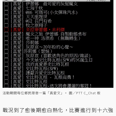
活動期間每位鄉民限發一篇「真愛文」。 圖／PTT C_Chat 板
戰況到了愈後期愈白熱化，比賽進行到十六強