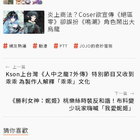
炎上商法？Coser欲宣傳《絕區
零》卻誤扮《鳴潮》角色鬧出大
烏龍
網友熱議
動漫
PTT
JOJO的奇妙冒險
←
上一篇
Kson上台灣《人中之龍7外傳》特別節目又收到
乖乖 為製作人解釋「乖乖」文化
下一篇
→
《勝利女神：妮姬》桃樂絲時裝反和諧！布料變
少玩家嗨喊「我愛妮姬」
猜你喜歡