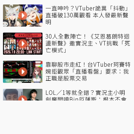
一直呻吟？VTuber詭異「抖動」
直播破130萬觀看 本人發最新聲
明
30人全數陣亡！《艾恩葛朗特迴
盪新聲》邀實況主、VT挑戰「死
亡模式」
靠聊股市走紅！台VTuber珂賽特
婉拒觀眾「直播看盤」要求：我
正職是股票交易
LOL／1等就全錯？實況主小明
劍魔開噴Bin厄薩斯：根本不會
玩
看更多