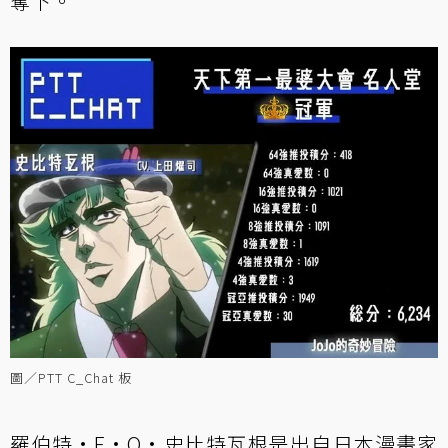
奪下。
圖／PTT C_Chat 板
羅伯特·E·O·史比特瓦根是出自日本漫畫家