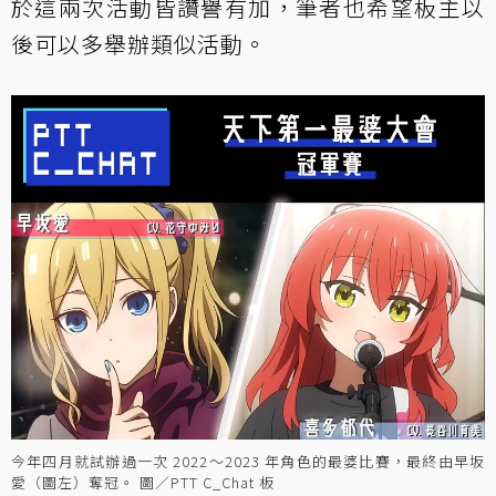
於這兩次活動皆讚譽有加，筆者也希望板主以
後可以多舉辦類似活動。
今年四月就試辦過一次 2022～2023 年角色的最婆比賽，最終由早坂
愛（圖左）奪冠。 圖／PTT C_Chat 板