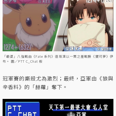
「最婆」八強戰由《Fate 系列》遠坂凜以一票之差戰勝《寶可夢》伊
布。 圖／PTT C_Chat 板
冠軍賽的廝殺尤為激烈；最終，亞軍由《狼與
辛香料》的「赫蘿」奪下。