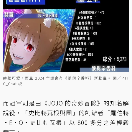
赫蘿可愛，而且 2024 年還會有《狼與辛香料》新動畫。 圖／PTT
C_Chat 板
而冠軍則是由《JOJO 的奇妙冒險》的知名解
說役，「史比特瓦根財團」的創辦者「羅伯特
·E·O·史比特瓦根」以 800 多分之差輕鬆