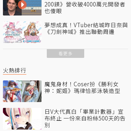
200鎂》營收破4000萬元開發者
也傻眼
夢想成真！VTuber結城昨日奈與
《刀劍神域》推出聯動周邊
看更多
火熱排行
魔鬼身材！Coser扮《勝利女
神：妮姬》瑪律恰那泳裝造型
日V大代真白「畢業計數器」宣
布終止 一份來自粉絲500天的告
別