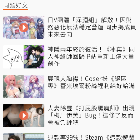
同類好文
日V團體「深淵組」解散！因財
務惡化無法穩定營運 同步揭成員
未來去向
神隱兩年終於復活！《冰菓》同
人神繪師回歸 P站重新上傳大量
創作
展現大胸襟！Coser扮《絕區
零》蕾米埃爾粉絲福利給好給滿
人妻除靈《打屁股驅魔師》出現
「梅川伊芙」Bug！這修了反而
會被負評吧
退款率99%！Steam《這款遊戲