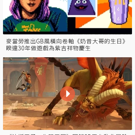
麥當勞推出GB風橫向卷軸《奶昔大哥的生日》
睽違30年做遊戲為紫吉祥物慶生