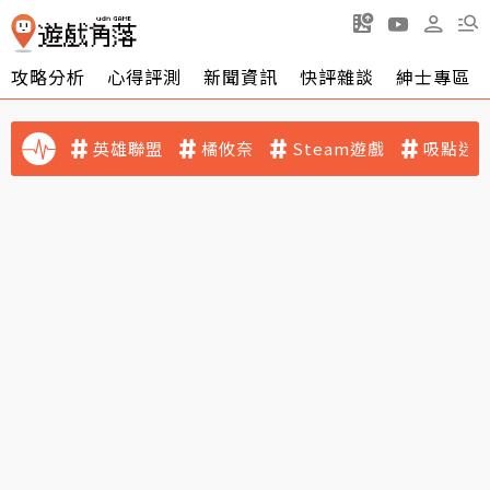
攻略分析
心得評測
新聞資訊
快評雜談
紳士專區
英雄聯盟
橘攸奈
Steam遊戲
吸點迷