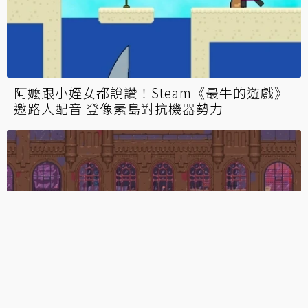
無孔不入闖天下！2D冒險新作《電鑽少女》像
素怪物身上自由開洞 2023年PC/NS發售
阿嬤跟小姪女都說讚！Steam《最牛的遊戲》
邀路人配音 登像素島對抗機器勢力