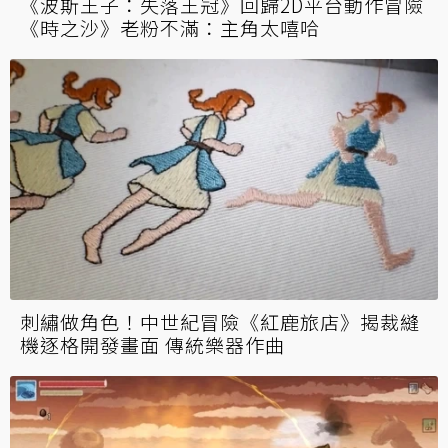
《波斯王子：失落王冠》回歸2D平台動作冒險
《時之沙》老粉不滿：主角太嘻哈
刺繡做角色！中世紀冒險《紅鹿旅店》揭裁縫
機逐格開發畫面 傳統樂器作曲