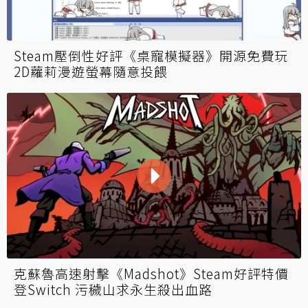
Steam壓倒性好評《桌寵模擬器》開源免費玩
2D蘿莉漫遊螢幕隨意投餵
克蘇魯高速射擊《Madshot》Steam好評特價
登Switch 污穢山求永生殺出血路