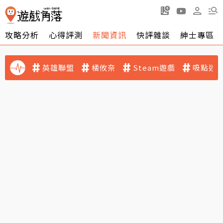
攻略分析
心得評測
新聞資訊
快評雜談
紳士專區
英雄聯盟
橘攸奈
Steam遊戲
吸點迷