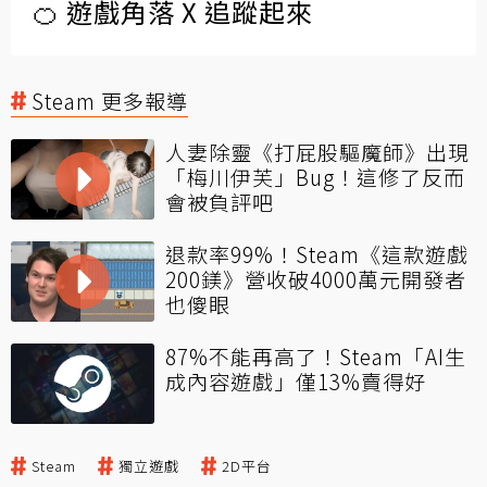
🍊 遊戲角落 X 追蹤起來
Steam 更多報導
人妻除靈《打屁股驅魔師》出現
「梅川伊芙」Bug！這修了反而
會被負評吧
退款率99%！Steam《這款遊戲
200鎂》營收破4000萬元開發者
也傻眼
87%不能再高了！Steam「AI生
成內容遊戲」僅13%賣得好
Steam
獨立遊戲
2D平台