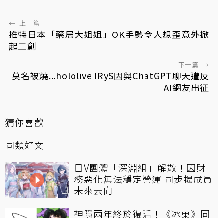
←
上一篇
推特日本「藥局大姐姐」OK手勢令人想歪意外掀
起二創
下一篇
→
莫名被燒...hololive IRyS因與ChatGPT聊天遭反
AI網友出征
猜你喜歡
同類好文
日V團體「深淵組」解散！因財
務惡化無法穩定營運 同步揭成員
未來去向
神隱兩年終於復活！《冰菓》同