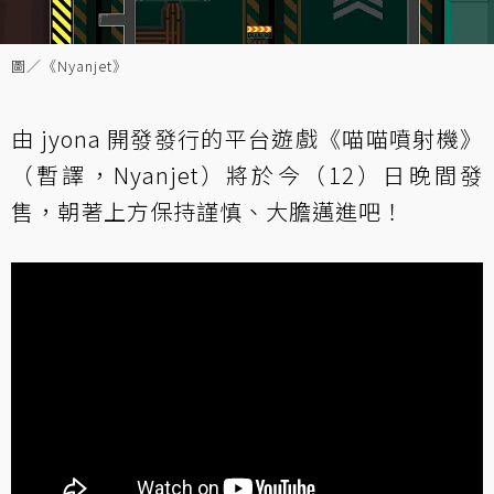
圖／《Nyanjet》
由 jyona 開發發行的平台遊戲《喵喵噴射機》
（暫譯，Nyanjet）將於今（12）日晚間發
售，朝著上方保持謹慎、大膽邁進吧！