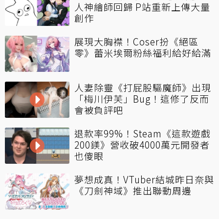
人神繪師回歸 P站重新上傳大量
創作
展現大胸襟！Coser扮《絕區
零》蕾米埃爾粉絲福利給好給滿
人妻除靈《打屁股驅魔師》出現
「梅川伊芙」Bug！這修了反而
會被負評吧
退款率99%！Steam《這款遊戲
200鎂》營收破4000萬元開發者
也傻眼
夢想成真！VTuber結城昨日奈與
《刀劍神域》推出聯動周邊