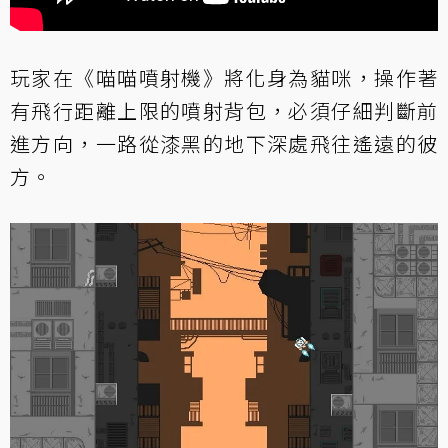
玩家在《喵喵噴射機》將化身為貓咪，操作著
有飛行距離上限的噴射背包，必須仔細判斷前
進方向，一路從漆黑的地下深處飛往遙遠的彼
方。