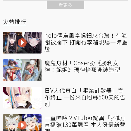
看更多
火熱排行
holo儒烏風亭螺鈿來台灣！在海
關被攔下 打開行李箱現場一陣尷
尬
魔鬼身材！Coser扮《勝利女
神：妮姬》瑪律恰那泳裝造型
日V大代真白「畢業計數器」宣
布終止 一份來自粉絲500天的告
別
一直呻吟？VTuber詭異「抖動」
直播破130萬觀看 本人發最新聲