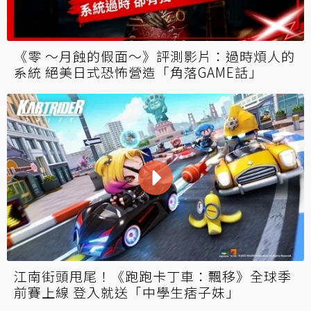
《零 ～月蝕的假面～》評測影片：過時煩人的
系統 絕美日式恐怖營造「角落GAME話」
江南街頭甩尾！《跑跑卡丁車：飄移》全球季
前賽上線 登入就送「中學生痞子妹」