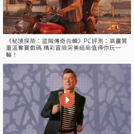
《秘境探險：盜賊傳奇合輯》PC評測：高畫質
重溫奪寶戲碼 精彩冒險完美結局值得你玩一
輪！