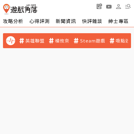
攻略分析
心得評測
新聞資訊
快評雜談
紳士專區
英雄聯盟
橘攸奈
Steam遊戲
吸點迷