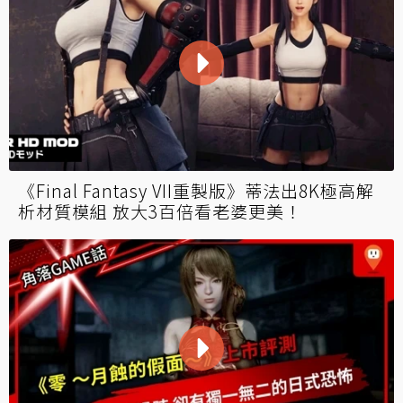
《Final Fantasy VII重製版》蒂法出8K極高解
析材質模組 放大3百倍看老婆更美！