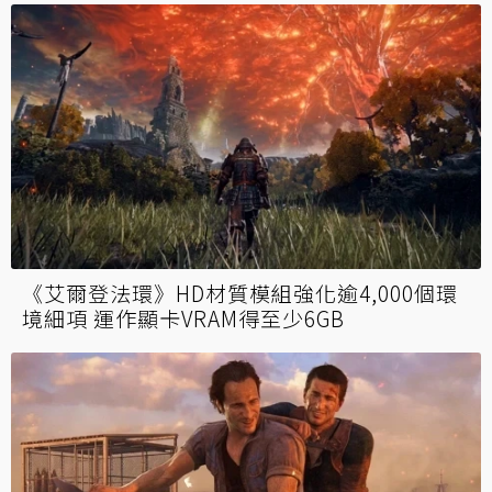
《艾爾登法環》HD材質模組強化逾4,000個環
境細項 運作顯卡VRAM得至少6GB