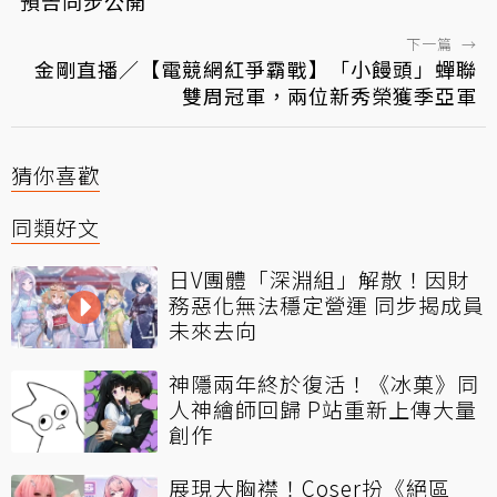
預告同步公開
下一篇
→
金剛直播／【電競網紅爭霸戰】「小饅頭」蟬聯
雙周冠軍，兩位新秀榮獲季亞軍
猜你喜歡
同類好文
日V團體「深淵組」解散！因財
務惡化無法穩定營運 同步揭成員
未來去向
神隱兩年終於復活！《冰菓》同
人神繪師回歸 P站重新上傳大量
創作
展現大胸襟！Coser扮《絕區