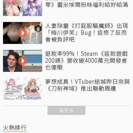
零》蕾米埃爾粉絲福利給好給滿
人妻除靈《打屁股驅魔師》出現
「梅川伊芙」Bug！這修了反而
會被負評吧
退款率99%！Steam《這款遊戲
200鎂》營收破4000萬元開發者
也傻眼
夢想成真！VTuber結城昨日奈與
《刀劍神域》推出聯動周邊
看更多
火熱排行