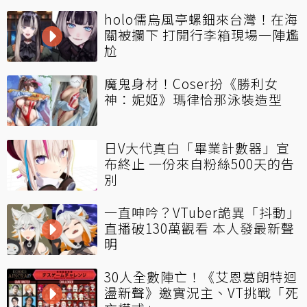
holo儒烏風亭螺鈿來台灣！在海
關被攔下 打開行李箱現場一陣尷
尬
魔鬼身材！Coser扮《勝利女
神：妮姬》瑪律恰那泳裝造型
日V大代真白「畢業計數器」宣
布終止 一份來自粉絲500天的告
別
一直呻吟？VTuber詭異「抖動」
直播破130萬觀看 本人發最新聲
明
30人全數陣亡！《艾恩葛朗特迴
盪新聲》邀實況主、VT挑戰「死