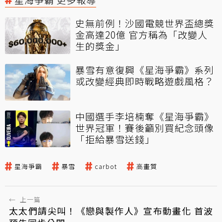
史無前例！沙國電競世界盃總獎
金高達20億 官方稱為「改變人
生的獎金」
暴雪有意復興《星海爭霸》系列
或改變經典即時戰略遊戲風格？
中國選手李培楠奪《星海爭霸》
世界冠軍！賽後籲別買紀念頭像
「拒給暴雪送錢」
星海爭霸
暴雪
carbot
高畫質
←
上一篇
太太們請尖叫！《戀與製作人》宣布動畫化 首波