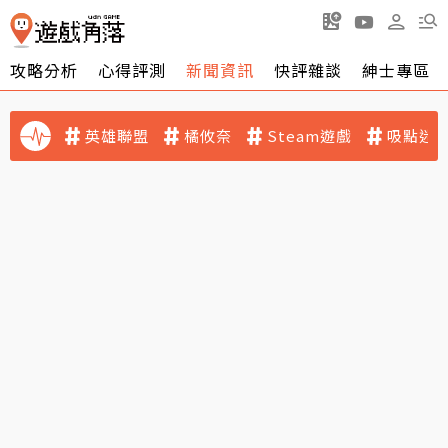
攻略分析
心得評測
新聞資訊
快評雜談
紳士專區
英雄聯盟
橘攸奈
Steam遊戲
吸點迷