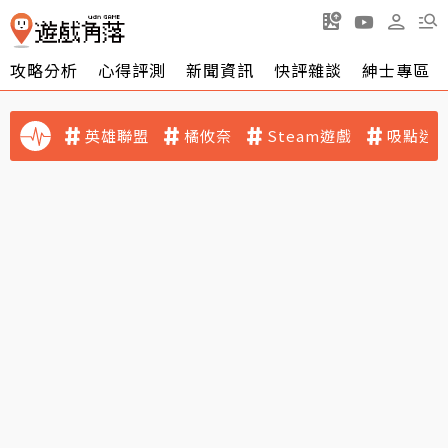
攻略分析
心得評測
新聞資訊
快評雜談
紳士專區
英雄聯盟
橘攸奈
Steam遊戲
吸點迷