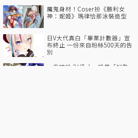
魔鬼身材！Coser扮《勝利女
神：妮姬》瑪律恰那泳裝造型
日V大代真白「畢業計數器」宣
布終止 一份來自粉絲500天的告
別
一直呻吟？VTuber詭異「抖動」
直播破130萬觀看 本人發最新聲
明
30人全數陣亡！《艾恩葛朗特迴
盪新聲》邀實況主、VT挑戰「死
亡模式」
靠聊股市走紅！台VTuber珂賽特
婉拒觀眾「直播看盤」要求：我