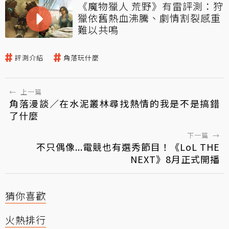
《魔物獵人 荒野》有雷評測：狩
獵依舊熱血沸騰、劇情割裂感重
難以共鳴
評測介紹
角落玩什麼
←
上一篇
角落漫談／在水泥叢林尋找熱情的我是不是搞錯
了什麼
下一篇
→
不只偶像...電競也有選秀節目！《LoL THE
NEXT》8月正式開播
猜你喜歡
火熱排行