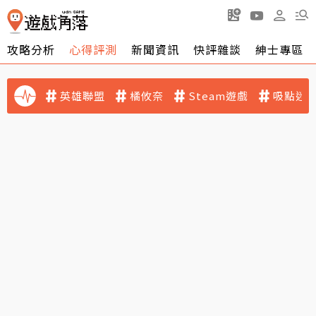
攻略分析
心得評測
新聞資訊
快評雜談
紳士專區
英雄聯盟
橘攸奈
Steam遊戲
吸點迷