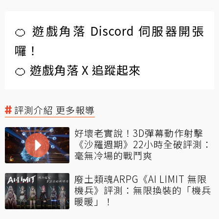
🍊 遊戲角落 Discord 伺服器開張
囉！
🍊 遊戲角落 X 追蹤起來
評測介紹 更多報導
好壞老實說！3D彈幕動作射擊
《沙羅週期》22小時全破評測：
毫無冷場的戰鬥爽
廢土類魂ARPG《AI LIMIT 無限
機兵》評測：無限換裝的「機兵
暖暖」！