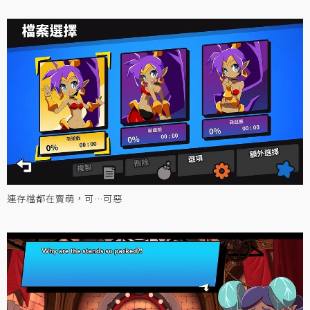
連存檔都在賣萌，可…可惡